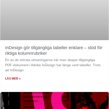
InDesign gör tillgängliga tabeller enklare – stöd för
riktiga kolumnrubriker
En av de största utmaningarna när man skapar tillgängliga
PDF-dokument i Adobe InDesign har länge varit tabeller. Trots
att InDesign
LÄS MER »