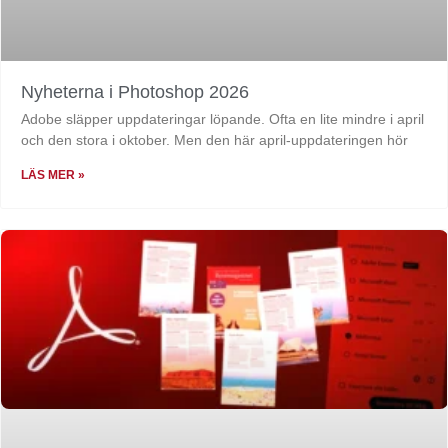
Nyheterna i Photoshop 2026
Adobe släpper uppdateringar löpande. Ofta en lite mindre i april
och den stora i oktober. Men den här april-uppdateringen hör
LÄS MER »