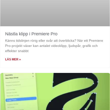
Nästla klipp i Premiere Pro
Känns tidslinjen rörig eller svår att överblicka? När ett Premiere
Pro-projekt växer kan antalet videoklipp, ljudspår, grafik och
effekter snabbt
LÄS MER »