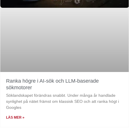
Ranka högre i AI-sök och LLM-baserade
sökmotorer
Söklandskapet förändras snabbt. Under många år handlade
synlighet på nätet främst om klassisk SEO och att ranka högt i
Googles
LÄS MER »