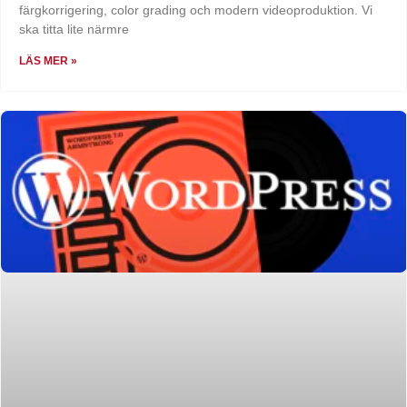
färgkorrigering, color grading och modern videoproduktion. Vi
ska titta lite närmre
LÄS MER »