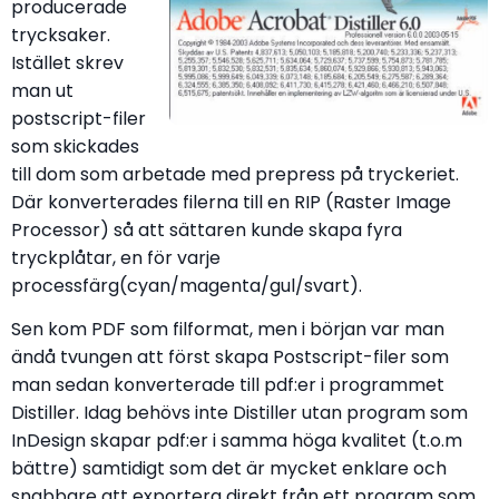
producerade
trycksaker.
Istället skrev
man ut
postscript-filer
som skickades
till dom som arbetade med prepress på tryckeriet.
Där konverterades filerna till en RIP (Raster Image
Processor) så att sättaren kunde skapa fyra
tryckplåtar, en för varje
processfärg(cyan/magenta/gul/svart).
Sen kom PDF som filformat, men i början var man
ändå tvungen att först skapa Postscript-filer som
man sedan konverterade till pdf:er i programmet
Distiller. Idag behövs inte Distiller utan program som
InDesign skapar pdf:er i samma höga kvalitet (t.o.m
bättre) samtidigt som det är mycket enklare och
snabbare att exportera direkt från ett program som