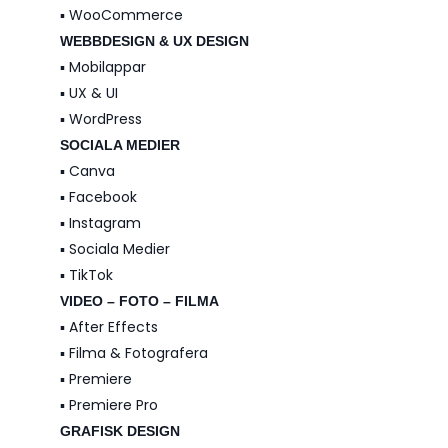
▪️ WooCommerce
WEBBDESIGN & UX DESIGN
▪️ Mobilappar
▪️ UX & UI
▪️ WordPress
SOCIALA MEDIER
▪️ Canva
▪️ Facebook
▪️ Instagram
▪️ Sociala Medier
▪️ TikTok
VIDEO – FOTO – FILMA
▪️ After Effects
▪️ Filma & Fotografera
▪️ Premiere
▪️ Premiere Pro
GRAFISK DESIGN