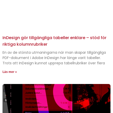
InDesign gör tillgängliga tabeller enklare – stöd för
riktiga kolumnrubriker
En av de största utmaningarna när man skapar tillgängliga
PDF-dokument i Adobe InDesign har länge varit tabeller.
Trots att InDesign kunnat upprepa tabellrubriker över flera
Läs mer »