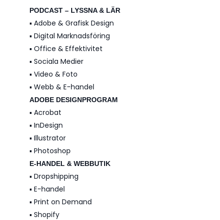
PODCAST – LYSSNA & LÄR
▪️ Adobe & Grafisk Design
▪️ Digital Marknadsföring
▪️ Office & Effektivitet
▪️ Sociala Medier
▪️ Video & Foto
▪️ Webb & E-handel
ADOBE DESIGNPROGRAM
▪️ Acrobat
▪️ InDesign
▪️ Illustrator
▪️ Photoshop
E-HANDEL & WEBBUTIK
▪️ Dropshipping
▪️ E-handel
▪️ Print on Demand
▪️ Shopify