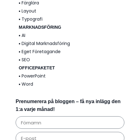
▪️ Färglära
▪️ Layout
▪️ Typografi
MARKNADSFÖRING
▪️ AI
▪️ Digital Marknadsföring
▪️ Eget Företagande
▪️ SEO
OFFICEPAKETET
▪️ PowerPoint
▪️ Word
Prenumerera på bloggen – få nya inlägg den
1:a varje månad!