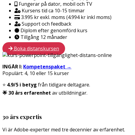
Fungerar på dator, mobil och TV
Kursens tid ca 10-15 timmar
3.995 kr exkl. moms (4.994 kr inkl moms)
Support och feedback
Diplom efter genomförd kurs
Tillgång 12 månader
Boka distanskursen
INGÅR I:
Kompetenspaket
→
Populärt: 4, 10 eller 15 kurser
⭐
4.9/5 i betyg
från tidigare deltagare.
🌟 30 års erfarenhet
av utbildningar.
30 års expertis
Vi är Adobe-experter med tre decennier av erfarenhet.