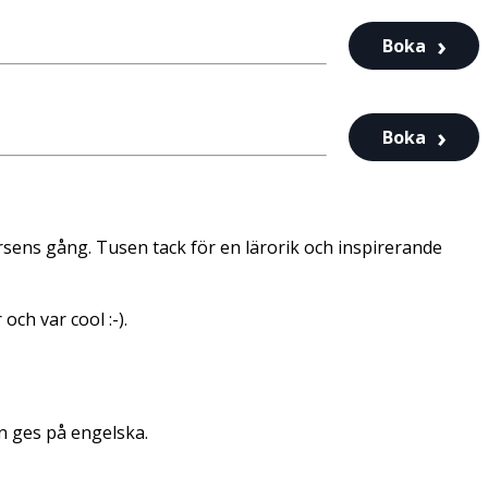
Boka
Boka
rsens gång. Tusen tack för en lärorik och inspirerande
ch var cool :-).
n ges på engelska.