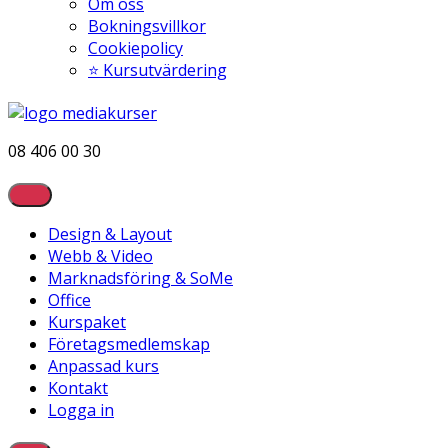
Om oss
Bokningsvillkor
Cookiepolicy
⭐ Kursutvärdering
08 406 00 30
Design & Layout
Webb & Video
Marknadsföring & SoMe
Office
Kurspaket
Företagsmedlemskap
Anpassad kurs
Kontakt
Logga in