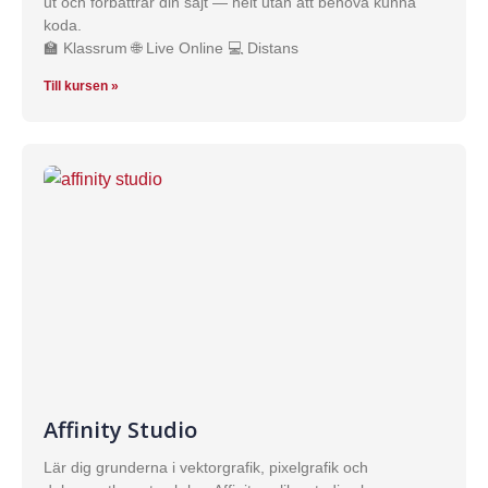
ut och förbättrar din sajt — helt utan att behöva kunna
koda.
🏫 Klassrum 🌐 Live Online 💻 Distans
Till kursen »
Affinity Studio
Lär dig grunderna i vektorgrafik, pixelgrafik och