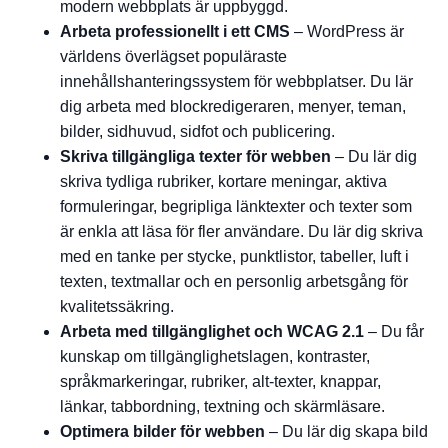
modern webbplats är uppbyggd.
Arbeta professionellt i ett CMS
– WordPress är
världens överlägset populäraste
innehållshanteringssystem för webbplatser. Du lär
dig arbeta med blockredigeraren, menyer, teman,
bilder, sidhuvud, sidfot och publicering.
Skriva tillgängliga texter för webben
– Du lär dig
skriva tydliga rubriker, kortare meningar, aktiva
formuleringar, begripliga länktexter och texter som
är enkla att läsa för fler användare. Du lär dig skriva
med en tanke per stycke, punktlistor, tabeller, luft i
texten, textmallar och en personlig arbetsgång för
kvalitetssäkring.
Arbeta med tillgänglighet och WCAG 2.1
– Du får
kunskap om tillgänglighetslagen, kontraster,
språkmarkeringar, rubriker, alt-texter, knappar,
länkar, tabbordning, textning och skärmläsare.
Optimera bilder för webben
– Du lär dig skapa bild