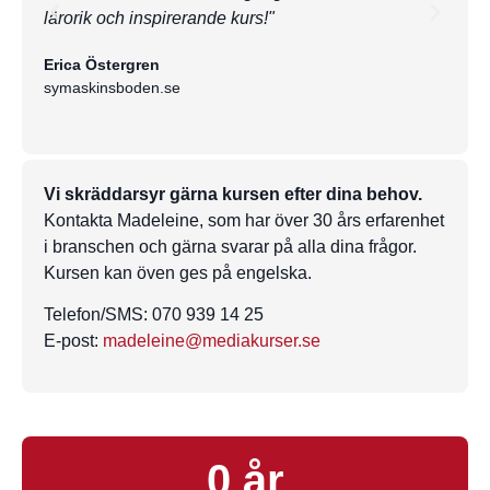
lärorik och inspirerande kurs!"
Helen
Swe-F
Erica Östergren
symaskinsboden.se
Vi skräddarsyr gärna kursen efter dina behov.
Kontakta Madeleine, som har över 30 års erfarenhet
i branschen och gärna svarar på alla dina frågor.
Kursen kan öven ges på engelska.
Telefon/SMS: 070 939 14 25
E-post:
madeleine@mediakurser.se
0
 år