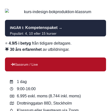
Kompetenspaket
→
INGÅR I:
Populärt: 4, 10 eller 15 kurser
⭐
4.9/5 i betyg
från tidigare deltagare.
🌟 30 års erfarenhet
av utbildningar.
Klassrum / Live
1 dag
9:00-16:00
6.995 exkl. moms (8.744 inkl. moms)
Drottninggatan 88D, Stockholm
Klassrum eller livestream via Zoom