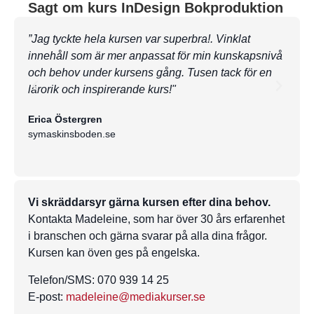
Sagt om kurs InDesign Bokproduktion
”Jag tyckte hela kursen var superbra!. Vinklat
”Kom 
innehåll som är mer anpassat för min kunskapsnivå
detta
och behov under kursens gång. Tusen tack för en
utmär
lärorik och inspirerande kurs!"
Helen
Swe-F
Erica Östergren
symaskinsboden.se
Vi skräddarsyr gärna kursen efter dina behov.
Kontakta Madeleine, som har över 30 års erfarenhet
i branschen och gärna svarar på alla dina frågor.
Kursen kan öven ges på engelska.
Telefon/SMS: 070 939 14 25
E-post:
madeleine@mediakurser.se