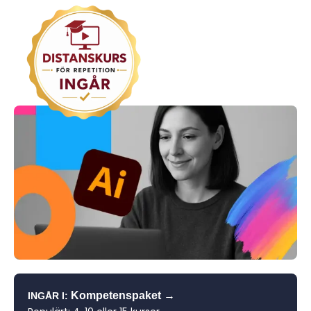
→
Kompetenspaket
INGÅR I: