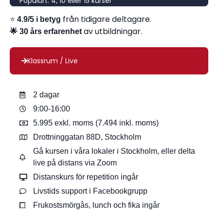
Populärt: 4, 10 eller 15 kurser
⭐
från tidigare deltagare.
4.9/5 i betyg
av utbildningar.
🌟 30 års erfarenhet
Klassrum / Live
2 dagar
9:00-16:00
5.995 exkl. moms (7.494 inkl. moms)
Drottninggatan 88D, Stockholm
Gå kursen i våra lokaler i Stockholm, eller delta
live på distans via Zoom
Distanskurs för repetition ingår
Livstids support i Facebookgrupp
Frukostsmörgås, lunch och fika ingår