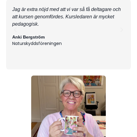
Jag är extra nöjd med att vi var så få deltagare och
Bra ö
att kursen genomfördes. Kursledaren är mycket
frågo
pedagogisk.
kursl
utmär
Anki Bergström
Naturskyddsföreningen
Josef
Nyhlé