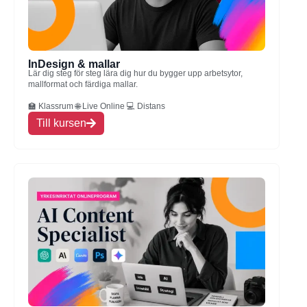
InDesign & mallar
Lär dig steg för steg lära dig hur du bygger upp arbetsytor,
mallformat och färdiga mallar.
🏫 Klassrum 🌐 Live Online 💻 Distans
Till kursen