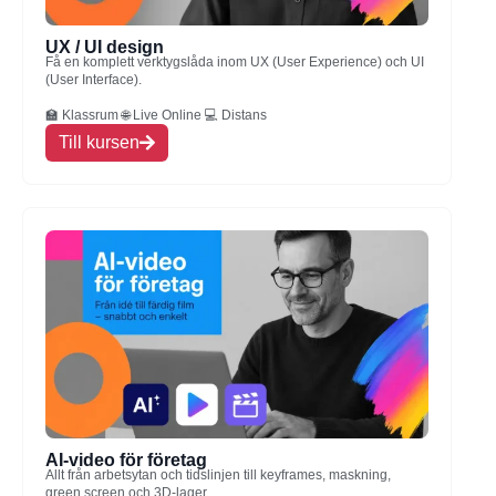
UX / UI design
Få en komplett verktygslåda inom UX (User Experience) och UI
(User Interface).
🏫 Klassrum 🌐 Live Online 💻 Distans
Till kursen
AI-video för företag
Allt från arbetsytan och tidslinjen till keyframes, maskning,
green screen och 3D-lager.