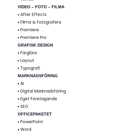
VIDEO – FOTO – FILMA
▪️ After Effects
▪️ Filma & Fotografera
▪️ Premiere
▪️ Premiere Pro
GRAFISK DESIGN
▪️ Färglära
▪️ Layout
▪️ Typografi
MARKNADSFÖRING
▪️ AI
▪️ Digital Marknadsföring
▪️ Eget Företagande
▪️ SEO
OFFICEPAKETET
▪️ PowerPoint
▪️ Word