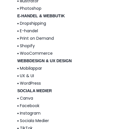
▪️ Illustrator
▪️ Photoshop
E-HANDEL & WEBBUTIK
▪️ Dropshipping
▪️ E-handel
▪️ Print on Demand
▪️ Shopify
▪️ WooCommerce
WEBBDESIGN & UX DESIGN
▪️ Mobilappar
▪️ UX & UI
▪️ WordPress
SOCIALA MEDIER
▪️ Canva
▪️ Facebook
▪️ Instagram
▪️ Sociala Medier
▪️ TikTok