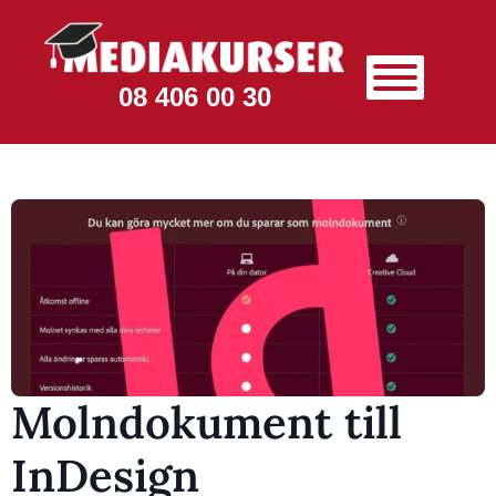
08 406 00 30
Molndokument till
InDesign