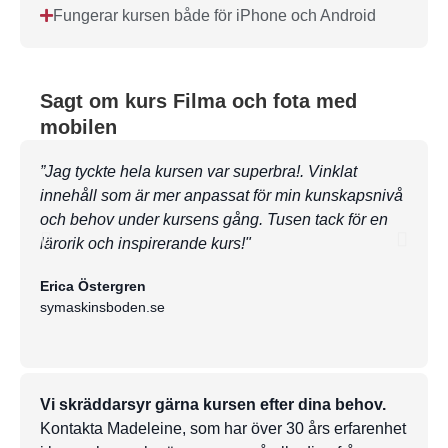
Fungerar kursen både för iPhone och Android
Sagt om kurs Filma och fota med
mobilen
”Jag tyckte hela kursen var superbra!. Vinklat
”Kom 
innehåll som är mer anpassat för min kunskapsnivå
detta
och behov under kursens gång. Tusen tack för en
utmär
lärorik och inspirerande kurs!"
Helen
Swe-F
Erica Östergren
symaskinsboden.se
Vi skräddarsyr gärna kursen efter dina behov.
Kontakta Madeleine, som har över 30 års erfarenhet