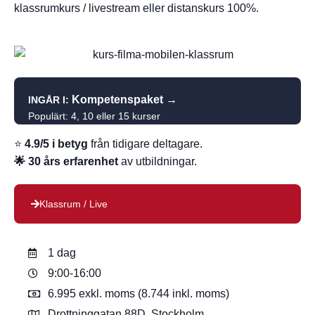
klassrumkurs / livestream eller distanskurs 100%.
Kompetenspaket
→
INGÅR I:
Populärt: 4, 10 eller 15 kurser
⭐
4.9/5 i betyg
från tidigare deltagare.
🌟 30 års erfarenhet
av utbildningar.
Klassrum / Live
1 dag
9:00-16:00
6.995 exkl. moms (8.744 inkl. moms)
Drottninggatan 88D, Stockholm