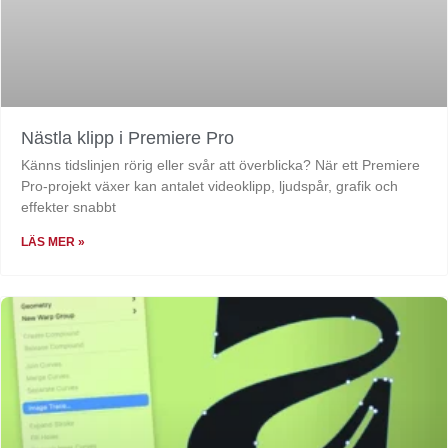
Nästla klipp i Premiere Pro
Känns tidslinjen rörig eller svår att överblicka? När ett Premiere
Pro-projekt växer kan antalet videoklipp, ljudspår, grafik och
effekter snabbt
LÄS MER »