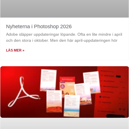
Nyheterna i Photoshop 2026
Adobe släpper uppdateringar löpande. Ofta en lite mindre i april
och den stora i oktober. Men den här april-uppdateringen hör
LÄS MER »