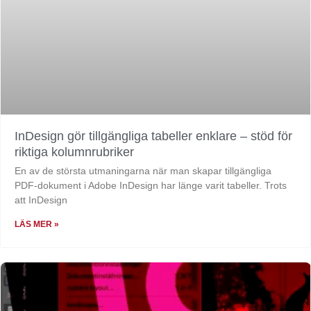
InDesign gör tillgängliga tabeller enklare – stöd för
riktiga kolumnrubriker
En av de största utmaningarna när man skapar tillgängliga
PDF-dokument i Adobe InDesign har länge varit tabeller. Trots
att InDesign
LÄS MER »