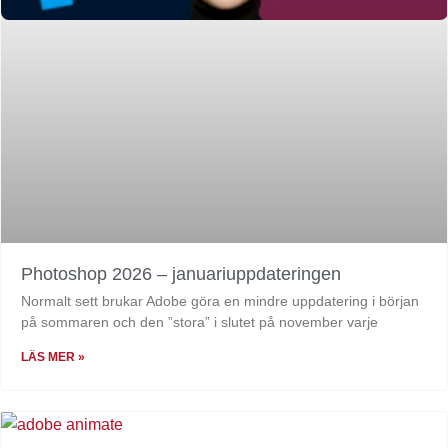
Photoshop 2026 – januariuppdateringen
Normalt sett brukar Adobe göra en mindre uppdatering i början
på sommaren och den ”stora” i slutet på november varje
LÄS MER »