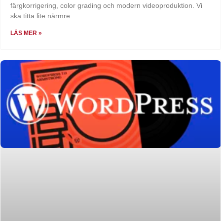
färgkorrigering, color grading och modern videoproduktion. Vi
ska titta lite närmre
LÄS MER »