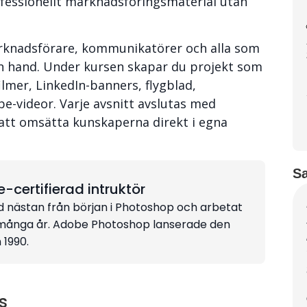
ofessionellt marknadsföringsmaterial utan
rknadsförare, kommunikatörer och alla som
gen hand. Under kursen skapar du projekt som
lmer, LinkedIn-banners, flygblad,
e-videor. Varje avsnitt avslutas med
att omsätta kunskaperna direkt i egna
S
certifierad intruktör
d nästan från början i Photoshop och arbetat
 många år. Adobe Photoshop lanserade den
 1990.
s