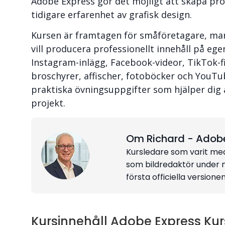
Adobe Express gör det möjligt att skapa pr
tidigare erfarenhet av grafisk design.
Kursen är framtagen för småföretagare, ma
vill producera professionellt innehåll på e
Instagram-inlägg, Facebook-videor, TikTok-fi
broschyrer, affischer, fotoböcker och YouTub
praktiska övningsuppgifter som hjälper dig 
projekt.
Om Richard - Adobe-
Kursledare som varit me
som bildredaktör under
första officiella versionen
Kursinnehåll Adobe Express Kur