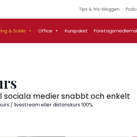
Tips & trix-bloggen
Podc
ring & SoMe
Office
Kurspaket
Företagsmedlems
urs
ill sociala medier snabbt och enkelt
rs / livestream eller distanskurs 100%.