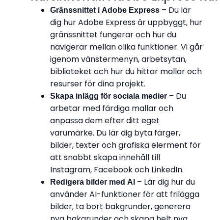
– Du lär
Gränssnittet i Adobe Express
dig hur Adobe Express är uppbyggt, hur
gränssnittet fungerar och hur du
navigerar mellan olika funktioner. Vi går
igenom vänstermenyn, arbetsytan,
biblioteket och hur du hittar mallar och
resurser för dina projekt.
– Du
Skapa inlägg för sociala medier
arbetar med färdiga mallar och
anpassa dem efter ditt eget
varumärke. Du lär dig byta färger,
bilder, texter och grafiska elerment för
att snabbt skapa innehåll till
Instagram, Facebook och LinkedIn.
– Lär dig hur du
Redigera bilder med AI
använder AI-funktioner för att frilägga
bilder, ta bort bakgrunder, generera
nya bakgrunder och skapa helt nya