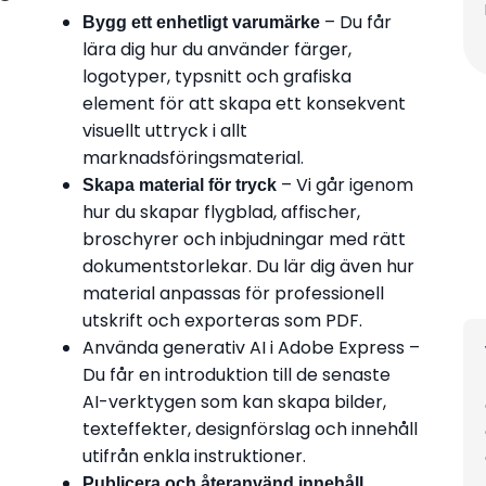
– Du får
Bygg ett enhetligt varumärke
lära dig hur du använder färger,
logotyper, typsnitt och grafiska
element för att skapa ett konsekvent
visuellt uttryck i allt
marknadsföringsmaterial.
– Vi går igenom
Skapa material för tryck
hur du skapar flygblad, affischer,
broschyrer och inbjudningar med rätt
dokumentstorlekar. Du lär dig även hur
material anpassas för professionell
utskrift och exporteras som PDF.
Använda generativ AI i Adobe Express –
Du får en introduktion till de senaste
AI-verktygen som kan skapa bilder,
texteffekter, designförslag och innehåll
utifrån enkla instruktioner.
Publicera och återanvänd innehåll