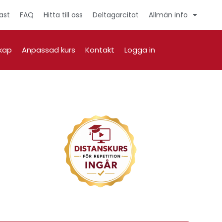
ast
FAQ
Hitta till oss
Deltagarcitat
Allmän info
kap
Anpassad kurs
Kontakt
Logga in