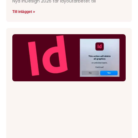
Nya InDesign 2026 tar layoutarbetet till
Till inlägget »