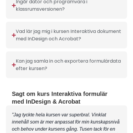
Ingår dator och programvara i
klassrumsversionen?
Vad lär jag mig i kursen Interaktiva dokument
med InDesign och Acrobat?
Kan jag samla in och exportera formulärdata
efter kursen?
Sagt om kurs Interaktiva formulär
med InDesign & Acrobat
”Jag tyckte hela kursen var superbra!. Vinklat
”Kom 
innehåll som är mer anpassat för min kunskapsnivå
detta
och behov under kursens gång. Tusen tack för en
utmär