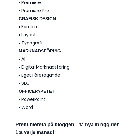
▪️ Premiere
▪️ Premiere Pro
GRAFISK DESIGN
▪️ Färglära
▪️ Layout
▪️ Typografi
MARKNADSFÖRING
▪️ AI
▪️ Digital Marknadsföring
▪️ Eget Företagande
▪️ SEO
OFFICEPAKETET
▪️ PowerPoint
▪️ Word
Prenumerera på bloggen – få nya inlägg den
1:a varje månad!