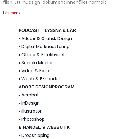
filen. Ett InDesign-dokument innehåller normalt
Läs mer »
PODCAST – LYSSNA & LÄR
▪️ Adobe & Grafisk Design
▪️ Digital Marknadsföring
▪️ Office & Effektivitet
▪️ Sociala Medier
▪️ Video & Foto
▪️ Webb & E-handel
ADOBE DESIGNPROGRAM
▪️ Acrobat
▪️ InDesign
▪️ Illustrator
▪️ Photoshop
E-HANDEL & WEBBUTIK
▪️ Dropshipping