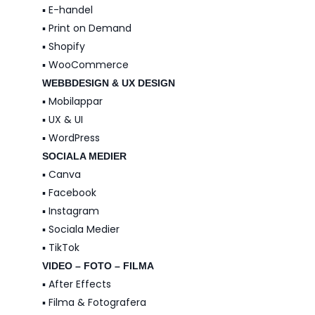
▪️ E-handel
▪️ Print on Demand
▪️ Shopify
▪️ WooCommerce
WEBBDESIGN & UX DESIGN
▪️ Mobilappar
▪️ UX & UI
▪️ WordPress
SOCIALA MEDIER
▪️ Canva
▪️ Facebook
▪️ Instagram
▪️ Sociala Medier
▪️ TikTok
VIDEO – FOTO – FILMA
▪️ After Effects
▪️ Filma & Fotografera