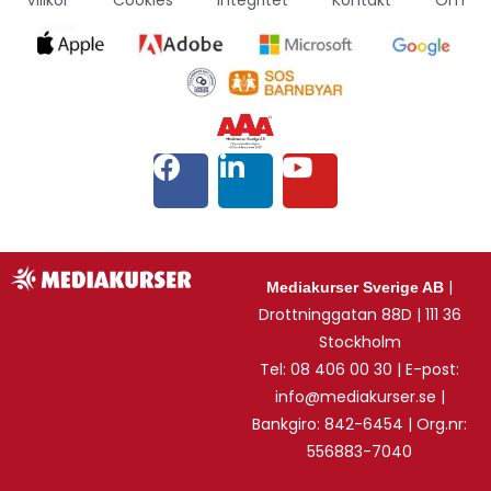
|
Mediakurser Sverige AB
Drottninggatan 88D | 111 36
Stockholm
Tel: 08 406 00 30 | E-post:
info@mediakurser.se |
Bankgiro: 842-6454 | Org.nr:
556883-7040