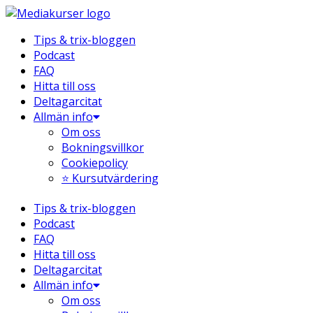
Hoppa
till
Tips & trix-bloggen
innehåll
Podcast
FAQ
Hitta till oss
Deltagarcitat
Allmän info
Om oss
Bokningsvillkor
Cookiepolicy
⭐ Kursutvärdering
Tips & trix-bloggen
Podcast
FAQ
Hitta till oss
Deltagarcitat
Allmän info
Om oss