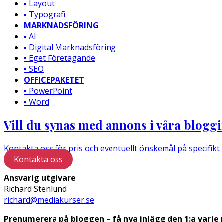
▪️ Layout
▪️ Typografi
MARKNADSFÖRING
▪️ AI
▪️ Digital Marknadsföring
▪️ Eget Företagande
▪️ SEO
OFFICEPAKETET
▪️ PowerPoint
▪️ Word
Vill du synas med annons i våra blogg
Kontakta oss för pris och eventuellt önskemål på specifikt
Kontakta oss
Ansvarig utgivare
Richard Stenlund
richard@mediakurser.se
Prenumerera på bloggen – få nya inlägg den 1:a varje