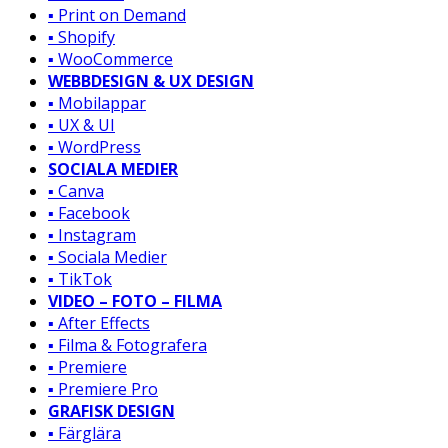
▪️ Print on Demand
▪️ Shopify
▪️ WooCommerce
WEBBDESIGN & UX DESIGN
▪️ Mobilappar
▪️ UX & UI
▪️ WordPress
SOCIALA MEDIER
▪️ Canva
▪️ Facebook
▪️ Instagram
▪️ Sociala Medier
▪️ TikTok
VIDEO – FOTO – FILMA
▪️ After Effects
▪️ Filma & Fotografera
▪️ Premiere
▪️ Premiere Pro
GRAFISK DESIGN
▪️ Färglära