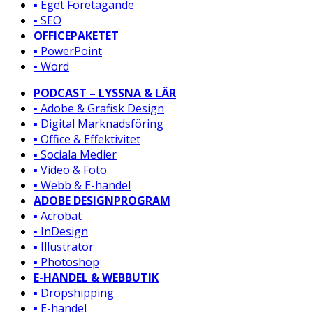
▪️ Eget Företagande
▪️ SEO
OFFICEPAKETET
▪️ PowerPoint
▪️ Word
PODCAST – LYSSNA & LÄR
▪️ Adobe & Grafisk Design
▪️ Digital Marknadsföring
▪️ Office & Effektivitet
▪️ Sociala Medier
▪️ Video & Foto
▪️ Webb & E-handel
ADOBE DESIGNPROGRAM
▪️ Acrobat
▪️ InDesign
▪️ Illustrator
▪️ Photoshop
E-HANDEL & WEBBUTIK
▪️ Dropshipping
▪️ E-handel