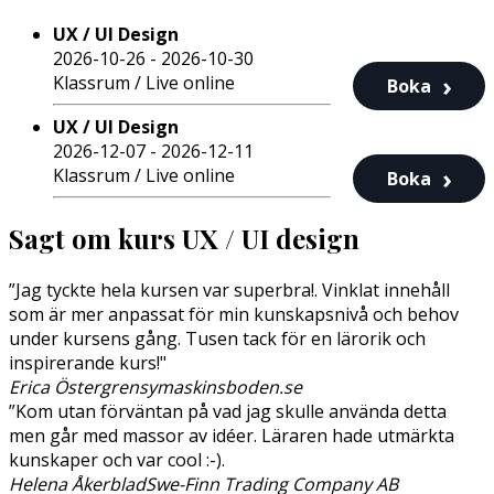
UX / UI Design
2026-10-26 - 2026-10-30
Klassrum / Live online
Boka
UX / UI Design
2026-12-07 - 2026-12-11
Klassrum / Live online
Boka
Sagt om kurs UX / UI design
”Jag tyckte hela kursen var superbra!. Vinklat innehåll
som är mer anpassat för min kunskapsnivå och behov
under kursens gång. Tusen tack för en lärorik och
inspirerande kurs!"
Erica Östergren
symaskinsboden.se
”Kom utan förväntan på vad jag skulle använda detta
men går med massor av idéer. Läraren hade utmärkta
kunskaper och var cool :-).
Helena Åkerblad
Swe-Finn Trading Company AB