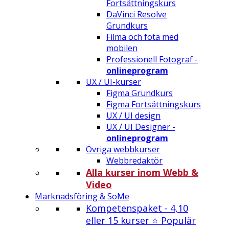
Fortsättningskurs
DaVinci Resolve
Grundkurs
Filma och fota med
mobilen
Professionell Fotograf -
onlineprogram
UX / UI-kurser
Figma Grundkurs
Figma Fortsättningskurs
UX / UI design
UX / UI Designer -
onlineprogram
Övriga webbkurser
Webbredaktör
Alla kurser inom Webb &
Video
Marknadsföring & SoMe
Kompetenspaket - 4,10
eller 15 kurser ⭐ Populär