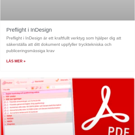
Preflight i InDesign
Preflight i InDesign är ett kraftfullt verktyg som hjälper dig att
säkerställa att ditt dokument uppfyller trycktekniska och
publiceringsmässiga krav
LÄS MER »