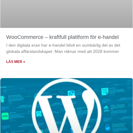
WooCommerce – kraftfull plattform för e-handel
I den digitala eran har e-handel blivit en oumbärlig del av det
globala affärslandskapet. Man räknar med att 2028 kommer
LÄS MER »