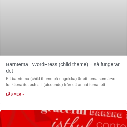
Barntema i WordPress (child theme) – så fungerar
det
Ett barntema (child theme på engelska) är ett tema som ärver
funktionalitet och stil (utseende) från ett annat tema, ett
LÄS MER »