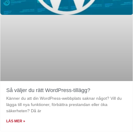
Så väljer du rätt WordPress-tillägg?
Känner du att din WordPress-webbplats saknar något? Vill du
lägga till nya funktioner, förbättra prestandan eller öka
säkerheten? Då är
LÄS MER »