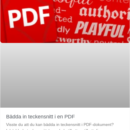
Bädda in teckensnitt i en PDF
Visste du att du kan bädda in teckensnitt i PDF-dokument?