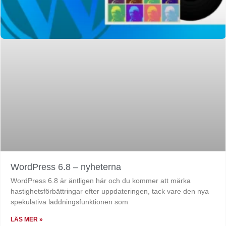
WordPress 6.8 – nyheterna
WordPress 6.8 är äntligen här och du kommer att märka
hastighetsförbättringar efter uppdateringen, tack vare den nya
spekulativa laddningsfunktionen som
LÄS MER »