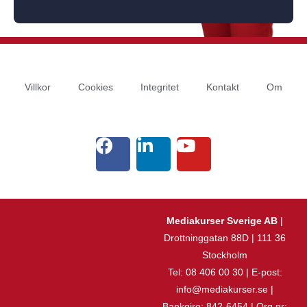
Villkor
Cookies
Integritet
Kontakt
Om
Mediakurser Sverige AB
|
Drottninggatan 88D | 111 36
Stockholm
Tel: 08 406 00 30 | E-post:
info@mediakurser.se |
Bankgiro: 842-6454 | Org.nr: