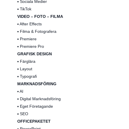
▪️ Sociala Medier
▪️ TikTok
VIDEO – FOTO – FILMA
▪️ After Effects
▪️ Filma & Fotografera
▪️ Premiere
▪️ Premiere Pro
GRAFISK DESIGN
▪️ Färglära
▪️ Layout
▪️ Typografi
MARKNADSFÖRING
▪️ AI
▪️ Digital Marknadsföring
▪️ Eget Företagande
▪️ SEO
OFFICEPAKETET
▪️ PowerPoint