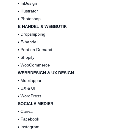
▪️ InDesign
▪️ Illustrator
▪️ Photoshop
E-HANDEL & WEBBUTIK
▪️ Dropshipping
▪️ E-handel
▪️ Print on Demand
▪️ Shopify
▪️ WooCommerce
WEBBDESIGN & UX DESIGN
▪️ Mobilappar
▪️ UX & UI
▪️ WordPress
SOCIALA MEDIER
▪️ Canva
▪️ Facebook
▪️ Instagram