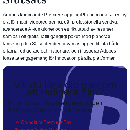
Adobes kommande Premiere-app för iPhone markerar en ny
era för mobil videoredigering, där professionella verktyg,
avancerade AI-funktioner och ett rikt utbud av resurser
samlas i ett gratis, lättillgängligt paket. Med planerad
lansering den 30 september förväntas appen tilltala både
erfarna redigerare och nybörjare, och illustrerar Adobes
fortsatta engagemang för innovation på alla plattformar.
Vill du lära dig mer om
att redigera film?
Vi har kurser i videoredigering både i
Klassrum, Online och på Distans
>> Grundkurs Premiere Pro
(klassrum/online/distans)