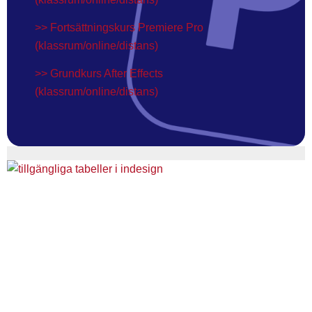
>> Fortsättningskurs Premiere Pro
(klassrum/online/distans)
>> Grundkurs After Effects
(klassrum/online/distans)