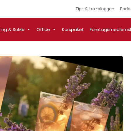
Tips & trix-bloggen
Podc
ring & SoMe
Office
Kurspaket
Företagsmedlems