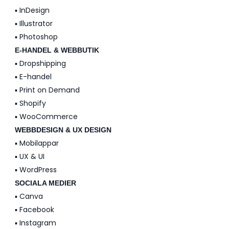
▪️ InDesign
▪️ Illustrator
▪️ Photoshop
E-HANDEL & WEBBUTIK
▪️ Dropshipping
▪️ E-handel
▪️ Print on Demand
▪️ Shopify
▪️ WooCommerce
WEBBDESIGN & UX DESIGN
▪️ Mobilappar
▪️ UX & UI
▪️ WordPress
SOCIALA MEDIER
▪️ Canva
▪️ Facebook
▪️ Instagram