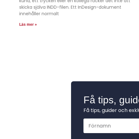
kund, ett tryckeri eller en kollega räcker det inte att
skicka själva INDD-filen. Ett InDesign-dokument
innehåller normalt
Läs mer »
Få tips, gui
Få tips, guider och exk