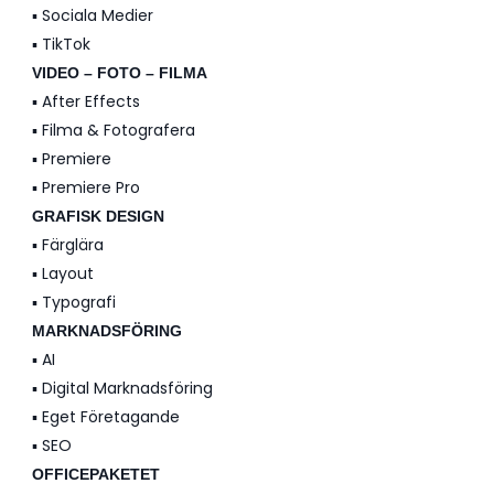
▪️ Sociala Medier
▪️ TikTok
VIDEO – FOTO – FILMA
▪️ After Effects
▪️ Filma & Fotografera
▪️ Premiere
▪️ Premiere Pro
GRAFISK DESIGN
▪️ Färglära
▪️ Layout
▪️ Typografi
MARKNADSFÖRING
▪️ AI
▪️ Digital Marknadsföring
▪️ Eget Företagande
▪️ SEO
OFFICEPAKETET