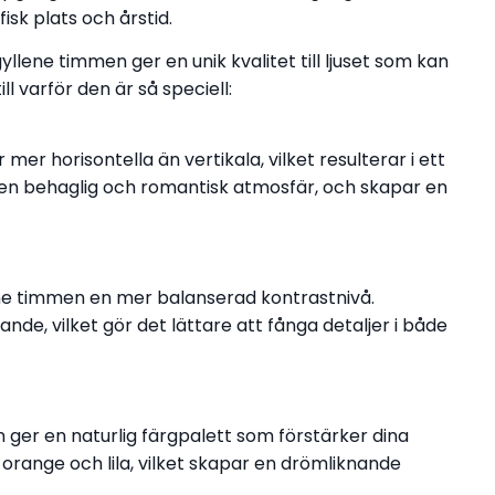
sk plats och årstid.
llene timmen ger en unik kvalitet till ljuset som kan
ll varför den är så speciell:
er horisontella än vertikala, vilket resulterar i ett
r en behaglig och romantisk atmosfär, och skapar en
ne timmen en mer balanserad kontrastnivå.
e, vilket gör det lättare att fånga detaljer i både
 ger en naturlig färgpalett som förstärker dina
, orange och lila, vilket skapar en drömliknande