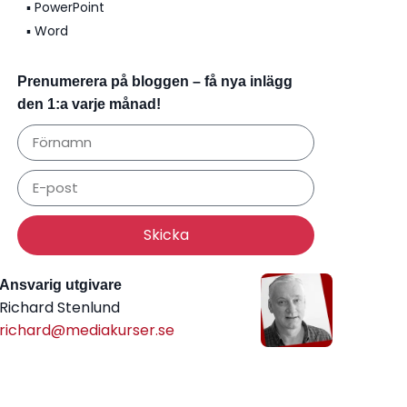
▪️ PowerPoint
▪️ Word
Prenumerera på bloggen – få nya inlägg
den 1:a varje månad!
Skicka
Ansvarig utgivare
Richard Stenlund
richard@mediakurser.se