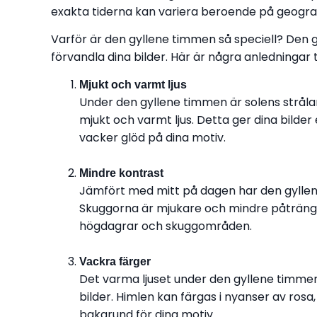
exakta tiderna kan variera beroende på geografi
Varför är den gyllene timmen så speciell? Den gy
förvandla dina bilder. Här är några anledningar ti
Mjukt och varmt ljus
Under den gyllene timmen är solens strålar m
mjukt och varmt ljus. Detta ger dina bilde
vacker glöd på dina motiv.
Mindre kontrast
Jämfört med mitt på dagen har den gylle
Skuggorna är mjukare och mindre påträngand
högdagrar och skuggområden.
Vackra färger
Det varma ljuset under den gyllene timmen
bilder. Himlen kan färgas i nyanser av rosa
bakgrund för dina motiv.