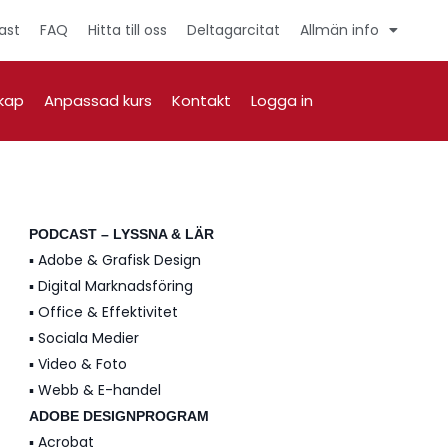
ast
FAQ
Hitta till oss
Deltagarcitat
Allmän info
kap
Anpassad kurs
Kontakt
Logga in
PODCAST – LYSSNA & LÄR
▪️ Adobe & Grafisk Design
▪️ Digital Marknadsföring
▪️ Office & Effektivitet
▪️ Sociala Medier
▪️ Video & Foto
▪️ Webb & E-handel
ADOBE DESIGNPROGRAM
▪️ Acrobat