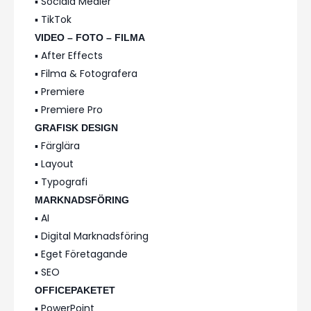
▪️ Sociala Medier
▪️ TikTok
VIDEO – FOTO – FILMA
▪️ After Effects
▪️ Filma & Fotografera
▪️ Premiere
▪️ Premiere Pro
GRAFISK DESIGN
▪️ Färglära
▪️ Layout
▪️ Typografi
MARKNADSFÖRING
▪️ AI
▪️ Digital Marknadsföring
▪️ Eget Företagande
▪️ SEO
OFFICEPAKETET
▪️ PowerPoint