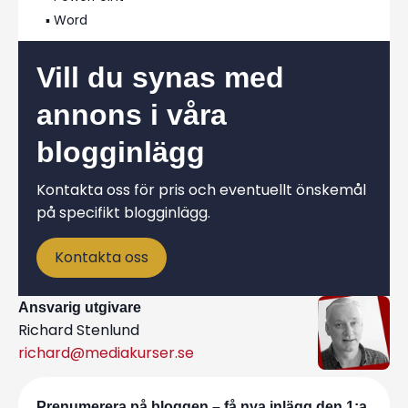
▪️ Word
Vill du synas med
annons i våra
blogginlägg
Kontakta oss för pris och eventuellt önskemål
på specifikt blogginlägg.
Kontakta oss
Ansvarig utgivare
Richard Stenlund
richard@mediakurser.se
Prenumerera på bloggen – få nya inlägg den 1:a