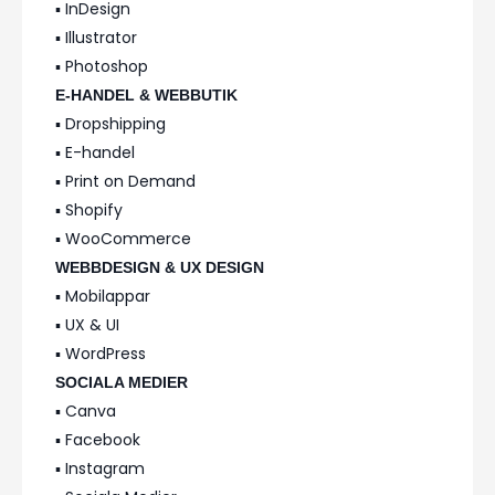
▪️ InDesign
▪️ Illustrator
▪️ Photoshop
E-HANDEL & WEBBUTIK
▪️ Dropshipping
▪️ E-handel
▪️ Print on Demand
▪️ Shopify
▪️ WooCommerce
WEBBDESIGN & UX DESIGN
▪️ Mobilappar
▪️ UX & UI
▪️ WordPress
SOCIALA MEDIER
▪️ Canva
▪️ Facebook
▪️ Instagram