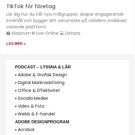
TikTok för företag
Lär dig hur du når nya målgrupper, skapar engagerande
innehåll och bygger ditt varumärke på världens snabbast
växande plattform.
🏫 Klassrum 🌐 Live Online 💻 Distans
LÄS MER »
PODCAST – LYSSNA & LÄR
▪️ Adobe & Grafisk Design
▪️ Digital Marknadsföring
▪️ Office & Effektivitet
▪️ Sociala Medier
▪️ Video & Foto
▪️ Webb & E-handel
ADOBE DESIGNPROGRAM
▪️ Acrobat