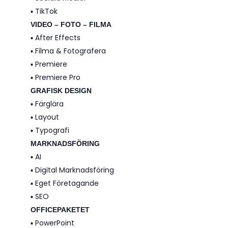
▪️ TikTok
VIDEO – FOTO – FILMA
▪️ After Effects
▪️ Filma & Fotografera
▪️ Premiere
▪️ Premiere Pro
GRAFISK DESIGN
▪️ Färglära
▪️ Layout
▪️ Typografi
MARKNADSFÖRING
▪️ AI
▪️ Digital Marknadsföring
▪️ Eget Företagande
▪️ SEO
OFFICEPAKETET
▪️ PowerPoint