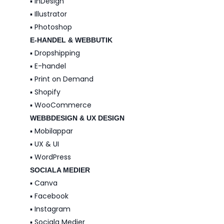
▪️ InDesign
▪️ Illustrator
▪️ Photoshop
E-HANDEL & WEBBUTIK
▪️ Dropshipping
▪️ E-handel
▪️ Print on Demand
▪️ Shopify
▪️ WooCommerce
WEBBDESIGN & UX DESIGN
▪️ Mobilappar
▪️ UX & UI
▪️ WordPress
SOCIALA MEDIER
▪️ Canva
▪️ Facebook
▪️ Instagram
▪️ Sociala Medier