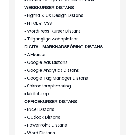
WEBBKURSER DISTANS
▪️ Figma & UX Design Distans
▪️ HTML & CSS
▪️ WordPress-kurser Distans
▪️ Tillgängliga webbplatser
DIGITAL MARKNADSFÖRING DISTANS
▪️ AI-kurser
▪️ Google Ads Distans
▪️ Google Analytics Distans
▪️ Google Tag Manager Distans
▪️ Sökmotoroptimering
▪️ Mailchimp
OFFICEKURSER DISTANS
▪️ Excel Distans
▪️ Outlook Distans
▪️ PowerPoint Distans
▪️ Word Distans