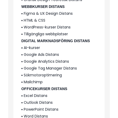
WEBBKURSER DISTANS
▪️ Figma & UX Design Distans
▪️ HTML & CSS
▪️ WordPress-kurser Distans
▪️ Tillgängliga webbplatser
DIGITAL MARKNADSFÖRING DISTANS
▪️ AI-kurser
▪️ Google Ads Distans
▪️ Google Analytics Distans
▪️ Google Tag Manager Distans
▪️ Sökmotoroptimering
▪️ Mailchimp
OFFICEKURSER DISTANS
▪️ Excel Distans
▪️ Outlook Distans
▪️ PowerPoint Distans
▪️ Word Distans