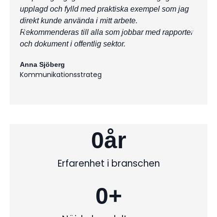
upplagd och fylld med praktiska exempel som jag
konkr
direkt kunde använda i mitt arbete.
sedan
Rekommenderas till alla som jobbar med rapporter
värdef
och dokument i offentlig sektor.
dokum
Anna Sjöberg
Erik 
Kommunikationsstrateg
IT-s
0
år
Erfarenhet i branschen
0
+