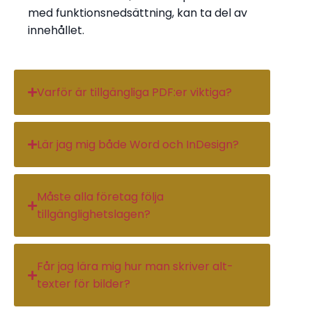
med funktionsnedsättning, kan ta del av
innehållet.
Varför är tillgängliga PDF:er viktiga?
Lär jag mig både Word och InDesign?
Måste alla företag följa
tillgänglighetslagen?
Får jag lära mig hur man skriver alt-
texter för bilder?