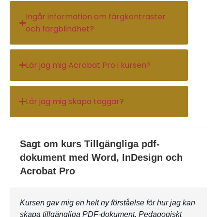
Ingår information om färgkontraster
och färgblindhet?
Lär jag mig Acrobat Pro i kursen?
Lär jag mig skapa taggar?
Sagt om kurs Tillgängliga pdf-
dokument med Word, InDesign och
Acrobat Pro
Kursen gav mig en helt ny förståelse för hur jag kan
Jag h
skapa tillgängliga PDF-dokument. Pedagogiskt
i PDF