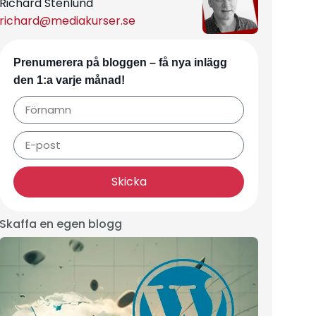
Richard Stenlund
richard@mediakurser.se
Prenumerera på bloggen – få nya inlägg
den 1:a varje månad!
Skicka
Skaffa en egen blogg