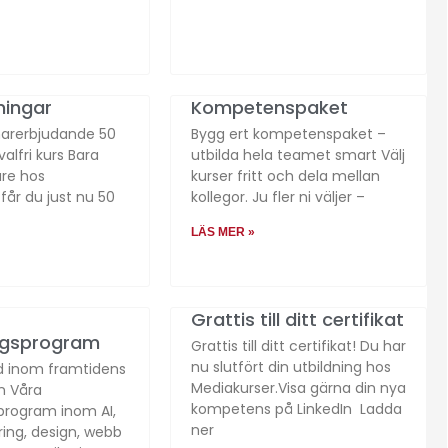
ningar
Kompetenspaket
arerbjudande 50
Bygg ert kompetenspaket –
alfri kurs Bara
utbilda hela teamet smart Välj
re hos
kurser fritt och dela mellan
får du just nu 50
kollegor. Ju fler ni väljer –
LÄS MER »
Grattis till ditt certifikat
ingsprogram
Grattis till ditt certifikat! Du har
nu slutfört din utbildning hos
rad inom framtidens
Mediakurser.Visa gärna din nya
en Våra
kompetens på LinkedIn Ladda
sprogram inom AI,
ner
ing, design, webb