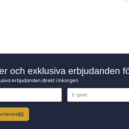
der och exklusiva erbjudanden fö
lusiva erbjudanden direkt i inkorgen.
enumerera