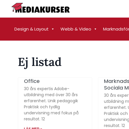
Design & Layout
Webb & Video
Marknadsfö
Ej listad
Office
Marknads
Sociala M
30 års expertis Adobe-
utbildning med över 30 års
30 års exper
erfarenhet. Unik pedagogik
utbildning m
Praktisk och tydlig
erfarenhet. 
undervisning med fokus på
Praktisk och 
resultat. 12
undervisnin
resultat. 12
LÄS MER »