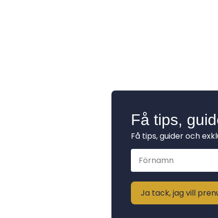
Få tips, gui
Få tips, guider och exk
Ja tack, jag vill pr