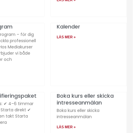
gram
Kalender
rogram – för dig
LÄS MER »
eckla professionell
os Mediakurser
rbjuder vi både
er och
ifieringspaket
Boka kurs eller skicka
intresseanmälan
is: ✔ 4–6 timmar
Starta direkt ✔
Boka kurs eller skicka
en takt Starta
intresseanmälan
dera
LÄS MER »