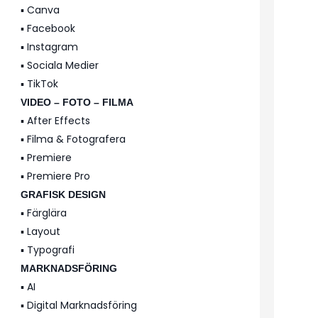
▪️ Canva
▪️ Facebook
▪️ Instagram
▪️ Sociala Medier
▪️ TikTok
VIDEO – FOTO – FILMA
▪️ After Effects
▪️ Filma & Fotografera
▪️ Premiere
▪️ Premiere Pro
GRAFISK DESIGN
▪️ Färglära
▪️ Layout
▪️ Typografi
MARKNADSFÖRING
▪️ AI
▪️ Digital Marknadsföring