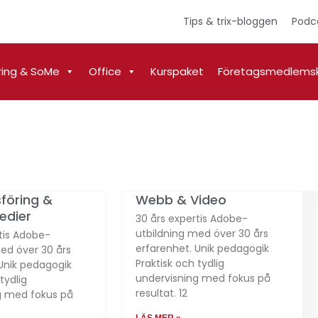
Tips & trix-bloggen
Podc
ring & SoMe
Office
Kurspaket
Företagsmedlems
föring &
Webb & Video
edier
30 års expertis Adobe-
utbildning med över 30 års
tis Adobe-
erfarenhet. Unik pedagogik
ed över 30 års
Praktisk och tydlig
Unik pedagogik
undervisning med fokus på
tydlig
resultat. 12
g med fokus på
LÄS MER »