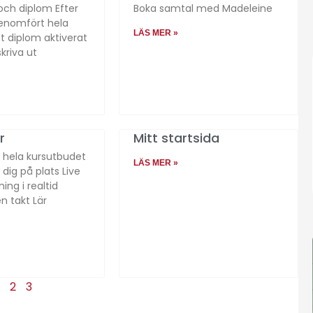
och diplom Efter
Boka samtal med Madeleine
genomfört hela
LÄS MER »
itt diplom aktiverat
kriva ut
r
Mitt startsida
u hela kursutbudet
LÄS MER »
 dig på plats Live
ning i realtid
n takt Lär
1
2
3