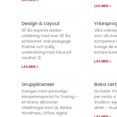
LÄS MER »
Design & Layout
Yrkespro
30 års expertis Adobe-
Våra onlinep
utbildning med över 30 års
som vill utv
erfarenhet. Unik pedagogik
kompetens H
Praktisk och tydlig
Sverige AB e
undervisning med fokus på
kortare kurs
resultat. 12
LÄS MER »
LÄS MER »
Grupplicenser
Boka cert
Sveriges mest personliga
Du bokar: Pr
kompetensportal för företag –
per vecka ✔ 
en licens, alla kurser
Studera i eg
Utbildningar inom AI, Adobe,
direkt – stu
WordPress, Office, digital
LÄS MER »