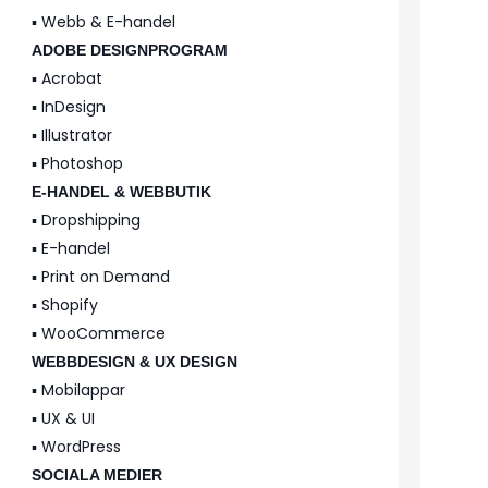
▪️ Webb & E-handel
ADOBE DESIGNPROGRAM
▪️ Acrobat
▪️ InDesign
▪️ Illustrator
▪️ Photoshop
E-HANDEL & WEBBUTIK
▪️ Dropshipping
▪️ E-handel
▪️ Print on Demand
▪️ Shopify
▪️ WooCommerce
WEBBDESIGN & UX DESIGN
▪️ Mobilappar
▪️ UX & UI
▪️ WordPress
SOCIALA MEDIER