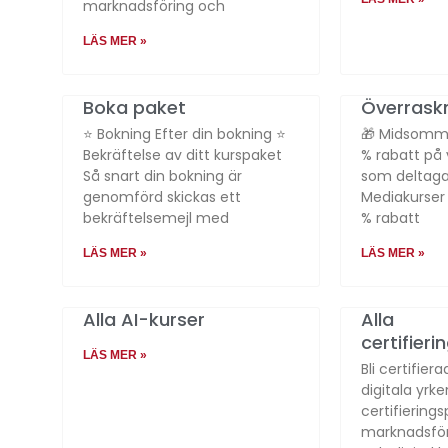
marknadsföring och
LÄS MER »
Boka paket
Överrask
⭐ Bokning Efter din bokning ⭐
🎁 Midsomm
Bekräftelse av ditt kurspaket
% rabatt på v
Så snart din bokning är
som deltaga
genomförd skickas ett
Mediakurser 
bekräftelsemejl med
% rabatt
LÄS MER »
LÄS MER »
Alla AI-kurser
Alla
certifier
LÄS MER »
Bli certifie
digitala yrk
certifiering
marknadsför