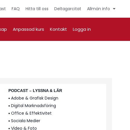
ast
FAQ
Hitta till oss
Deltagarcitat
Allmän info
kap
Anpassad kurs
Kontakt
Logga in
PODCAST – LYSSNA & LÄR
▪️ Adobe & Grafisk Design
▪️ Digital Marknadsföring
▪️ Office & Effektivitet
▪️ Sociala Medier
▪️ Video & Foto