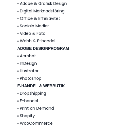
▪️ Adobe & Grafisk Design
▪️ Digital Marknadsföring
▪️ Office & Effektivitet
▪️ Sociala Medier
▪️ Video & Foto
▪️ Webb & E-handel
ADOBE DESIGNPROGRAM
▪️ Acrobat
▪️ InDesign
▪️ Illustrator
▪️ Photoshop
E-HANDEL & WEBBUTIK
▪️ Dropshipping
▪️ E-handel
▪️ Print on Demand
▪️ Shopify
▪️ WooCommerce