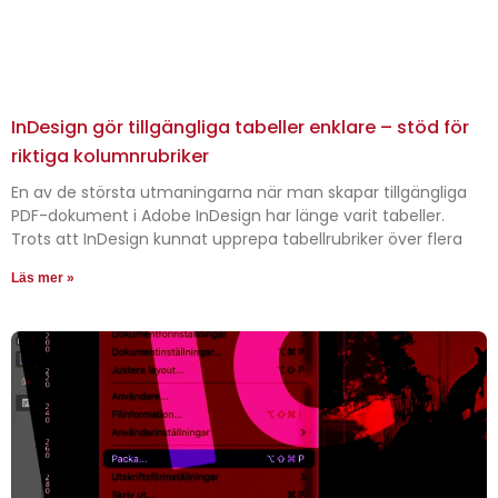
InDesign gör tillgängliga tabeller enklare – stöd för
riktiga kolumnrubriker
En av de största utmaningarna när man skapar tillgängliga
PDF-dokument i Adobe InDesign har länge varit tabeller.
Trots att InDesign kunnat upprepa tabellrubriker över flera
Läs mer »