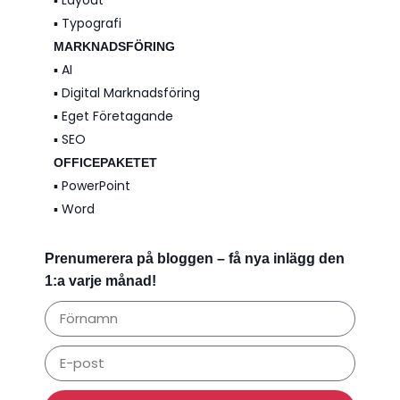
▪️ Typografi
MARKNADSFÖRING
▪️ AI
▪️ Digital Marknadsföring
▪️ Eget Företagande
▪️ SEO
OFFICEPAKETET
▪️ PowerPoint
▪️ Word
Prenumerera på bloggen – få nya inlägg den
1:a varje månad!