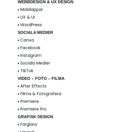
WEBBDESIGN & UX DESIGN
▪️ Mobilappar
▪️ UX & UI
▪️ WordPress
SOCIALA MEDIER
▪️ Canva
▪️ Facebook
▪️ Instagram
▪️ Sociala Medier
▪️ TikTok
VIDEO – FOTO – FILMA
▪️ After Effects
▪️ Filma & Fotografera
▪️ Premiere
▪️ Premiere Pro
GRAFISK DESIGN
▪️ Färglära
▪️ Layout