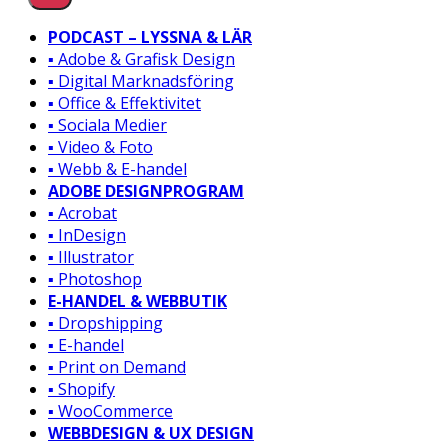
PODCAST – LYSSNA & LÄR
▪️ Adobe & Grafisk Design
▪️ Digital Marknadsföring
▪️ Office & Effektivitet
▪️ Sociala Medier
▪️ Video & Foto
▪️ Webb & E-handel
ADOBE DESIGNPROGRAM
▪️ Acrobat
▪️ InDesign
▪️ Illustrator
▪️ Photoshop
E-HANDEL & WEBBUTIK
▪️ Dropshipping
▪️ E-handel
▪️ Print on Demand
▪️ Shopify
▪️ WooCommerce
WEBBDESIGN & UX DESIGN