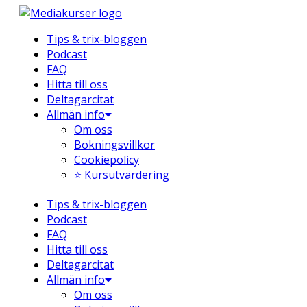
Hoppa
till
Tips & trix-bloggen
innehåll
Podcast
FAQ
Hitta till oss
Deltagarcitat
Allmän info
Om oss
Bokningsvillkor
Cookiepolicy
⭐ Kursutvärdering
Tips & trix-bloggen
Podcast
FAQ
Hitta till oss
Deltagarcitat
Allmän info
Om oss