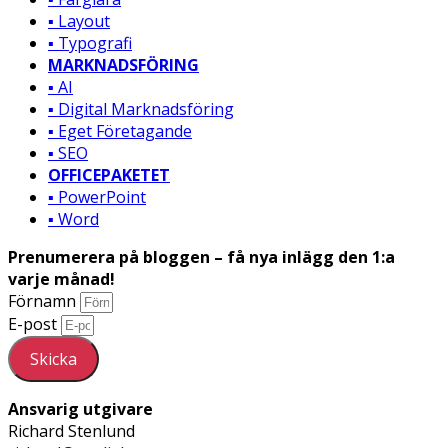
▪️ Layout
▪️ Typografi
MARKNADSFÖRING
▪️ AI
▪️ Digital Marknadsföring
▪️ Eget Företagande
▪️ SEO
OFFICEPAKETET
▪️ PowerPoint
▪️ Word
Prenumerera på bloggen – få nya inlägg den 1:a
varje månad!
Förnamn
E-post
Skicka
Ansvarig utgivare
Richard Stenlund