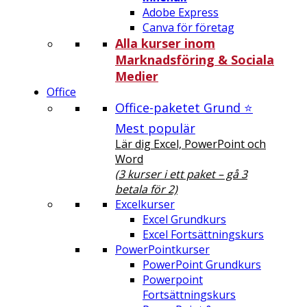
Adobe Express
Canva för företag
Alla kurser inom
Marknadsföring & Sociala
Medier
Office
Office-paketet Grund ⭐
Mest populär
Lär dig Excel, PowerPoint och
Word
(3 kurser i ett paket – gå 3
betala för 2)
Excelkurser
Excel Grundkurs
Excel Fortsättningskurs
PowerPointkurser
PowerPoint Grundkurs
Powerpoint
Fortsättningskurs