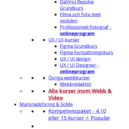
DaVinci Resolve
Grundkurs
Filma och fota med
mobilen
Professionell Fotograf -
onlineprogram
UX / UI-kurser
Figma Grundkurs
Figma Fortsättningskurs
UX / UI design
UX / UI Designer -
onlineprogram
Övriga webbkurser
Webbredaktör
Alla kurser inom Webb &
Video
Marknadsföring & SoMe
Kompetenspaket - 4,10
eller 15 kurser ⭐ Populär