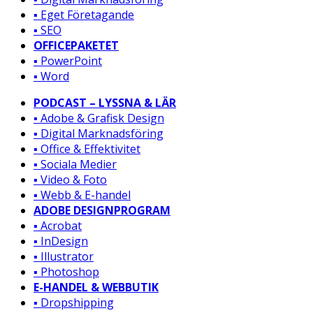
▪️ Eget Företagande
▪️ SEO
OFFICEPAKETET
▪️ PowerPoint
▪️ Word
PODCAST – LYSSNA & LÄR
▪️ Adobe & Grafisk Design
▪️ Digital Marknadsföring
▪️ Office & Effektivitet
▪️ Sociala Medier
▪️ Video & Foto
▪️ Webb & E-handel
ADOBE DESIGNPROGRAM
▪️ Acrobat
▪️ InDesign
▪️ Illustrator
▪️ Photoshop
E-HANDEL & WEBBUTIK
▪️ Dropshipping