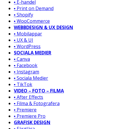
▪️ E-handel
▪️ Print on Demand
▪️ Shopify
▪️ WooCommerce
WEBBDESIGN & UX DESIGN
▪️ Mobilappar
▪️ UX & UI
▪️ WordPress
SOCIALA MEDIER
▪️ Canva
▪️ Facebook
▪️ Instagram
▪️ Sociala Medier
▪️ TikTok
VIDEO – FOTO – FILMA
▪️ After Effects
▪️ Filma & Fotografera
▪️ Premiere
▪️ Premiere Pro
GRAFISK DESIGN
▪️ Färglära