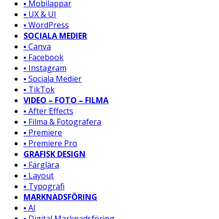
▪️ Mobilappar
▪️ UX & UI
▪️ WordPress
SOCIALA MEDIER
▪️ Canva
▪️ Facebook
▪️ Instagram
▪️ Sociala Medier
▪️ TikTok
VIDEO – FOTO – FILMA
▪️ After Effects
▪️ Filma & Fotografera
▪️ Premiere
▪️ Premiere Pro
GRAFISK DESIGN
▪️ Färglära
▪️ Layout
▪️ Typografi
MARKNADSFÖRING
▪️ AI
▪️ Digital Marknadsföring