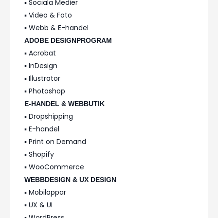
▪️ Sociala Medier
▪️ Video & Foto
▪️ Webb & E-handel
ADOBE DESIGNPROGRAM
▪️ Acrobat
▪️ InDesign
▪️ Illustrator
▪️ Photoshop
E-HANDEL & WEBBUTIK
▪️ Dropshipping
▪️ E-handel
▪️ Print on Demand
▪️ Shopify
▪️ WooCommerce
WEBBDESIGN & UX DESIGN
▪️ Mobilappar
▪️ UX & UI
▪️ WordPress