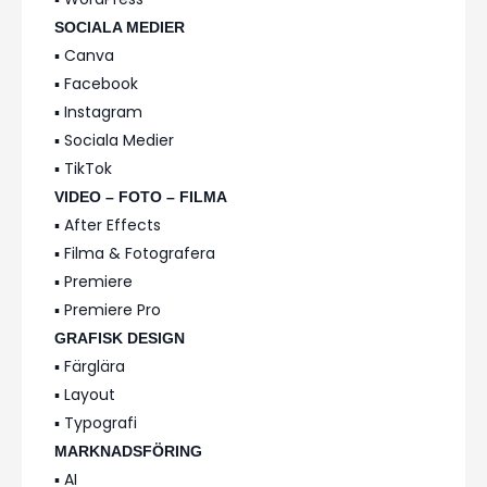
SOCIALA MEDIER
▪️ Canva
▪️ Facebook
▪️ Instagram
▪️ Sociala Medier
▪️ TikTok
VIDEO – FOTO – FILMA
▪️ After Effects
▪️ Filma & Fotografera
▪️ Premiere
▪️ Premiere Pro
GRAFISK DESIGN
▪️ Färglära
▪️ Layout
▪️ Typografi
MARKNADSFÖRING
▪️ AI