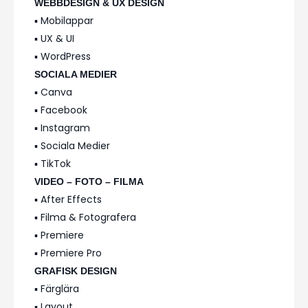
WEBBDESIGN & UX DESIGN
▪️ Mobilappar
▪️ UX & UI
▪️ WordPress
SOCIALA MEDIER
▪️ Canva
▪️ Facebook
▪️ Instagram
▪️ Sociala Medier
▪️ TikTok
VIDEO – FOTO – FILMA
▪️ After Effects
▪️ Filma & Fotografera
▪️ Premiere
▪️ Premiere Pro
GRAFISK DESIGN
▪️ Färglära
▪️ Layout