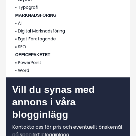
▪️ Typografi
MARKNADSFÖRING
▪️ AI
▪️ Digital Marknadsföring
▪️ Eget Företagande
▪️ SEO
OFFICEPAKETET
▪️ PowerPoint
▪️ Word
Vill du synas med
annons i våra
blogginlägg
Kontakta oss för pris och eventuellt önskemål
på specifikt blogginlägg.