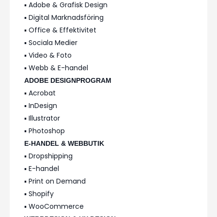
▪️ Adobe & Grafisk Design
▪️ Digital Marknadsföring
▪️ Office & Effektivitet
▪️ Sociala Medier
▪️ Video & Foto
▪️ Webb & E-handel
ADOBE DESIGNPROGRAM
▪️ Acrobat
▪️ InDesign
▪️ Illustrator
▪️ Photoshop
E-HANDEL & WEBBUTIK
▪️ Dropshipping
▪️ E-handel
▪️ Print on Demand
▪️ Shopify
▪️ WooCommerce