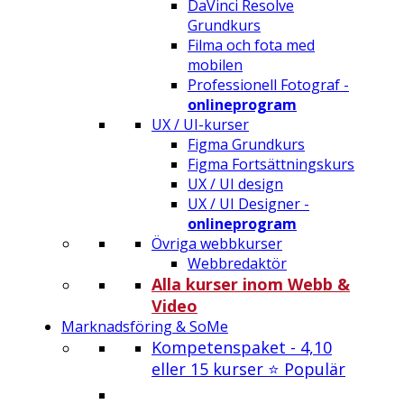
DaVinci Resolve
Grundkurs
Filma och fota med
mobilen
Professionell Fotograf -
onlineprogram
UX / UI-kurser
Figma Grundkurs
Figma Fortsättningskurs
UX / UI design
UX / UI Designer -
onlineprogram
Övriga webbkurser
Webbredaktör
Alla kurser inom Webb &
Video
Marknadsföring & SoMe
Kompetenspaket - 4,10
eller 15 kurser ⭐ Populär