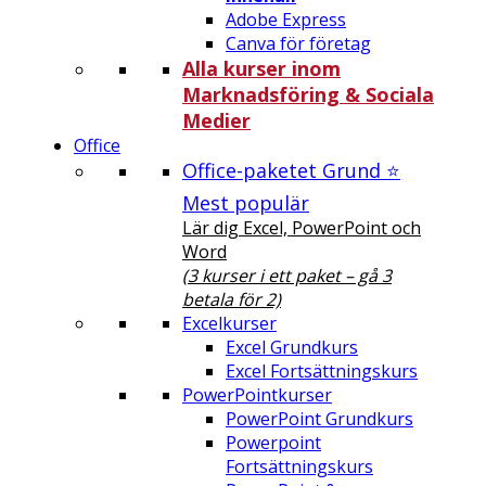
Adobe Express
Canva för företag
Alla kurser inom
Marknadsföring & Sociala
Medier
Office
Office-paketet Grund ⭐
Mest populär
Lär dig Excel, PowerPoint och
Word
(3 kurser i ett paket – gå 3
betala för 2)
Excelkurser
Excel Grundkurs
Excel Fortsättningskurs
PowerPointkurser
PowerPoint Grundkurs
Powerpoint
Fortsättningskurs