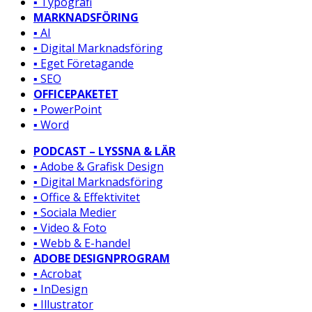
▪️ Typografi
MARKNADSFÖRING
▪️ AI
▪️ Digital Marknadsföring
▪️ Eget Företagande
▪️ SEO
OFFICEPAKETET
▪️ PowerPoint
▪️ Word
PODCAST – LYSSNA & LÄR
▪️ Adobe & Grafisk Design
▪️ Digital Marknadsföring
▪️ Office & Effektivitet
▪️ Sociala Medier
▪️ Video & Foto
▪️ Webb & E-handel
ADOBE DESIGNPROGRAM
▪️ Acrobat
▪️ InDesign
▪️ Illustrator