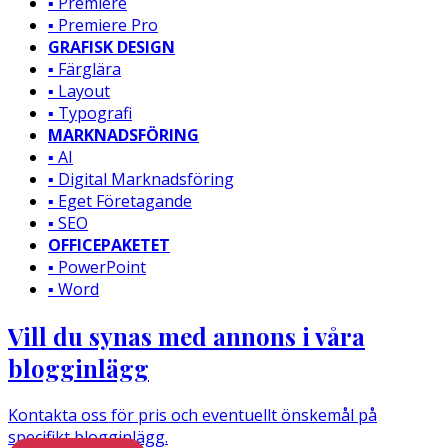
▪️ Premiere
▪️ Premiere Pro
GRAFISK DESIGN
▪️ Färglära
▪️ Layout
▪️ Typografi
MARKNADSFÖRING
▪️ AI
▪️ Digital Marknadsföring
▪️ Eget Företagande
▪️ SEO
OFFICEPAKETET
▪️ PowerPoint
▪️ Word
Vill du synas med annons i våra
blogginlägg
Kontakta oss för pris och eventuellt önskemål på
specifikt blogginlägg.