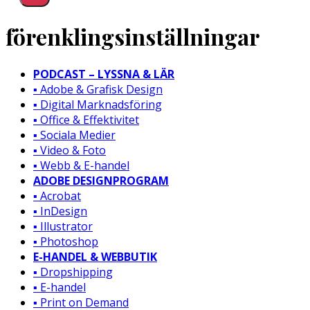
förenklingsinställningar
PODCAST – LYSSNA & LÄR
▪️ Adobe & Grafisk Design
▪️ Digital Marknadsföring
▪️ Office & Effektivitet
▪️ Sociala Medier
▪️ Video & Foto
▪️ Webb & E-handel
ADOBE DESIGNPROGRAM
▪️ Acrobat
▪️ InDesign
▪️ Illustrator
▪️ Photoshop
E-HANDEL & WEBBUTIK
▪️ Dropshipping
▪️ E-handel
▪️ Print on Demand