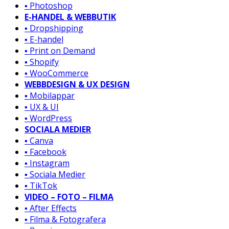
▪️ Photoshop
E-HANDEL & WEBBUTIK
▪️ Dropshipping
▪️ E-handel
▪️ Print on Demand
▪️ Shopify
▪️ WooCommerce
WEBBDESIGN & UX DESIGN
▪️ Mobilappar
▪️ UX & UI
▪️ WordPress
SOCIALA MEDIER
▪️ Canva
▪️ Facebook
▪️ Instagram
▪️ Sociala Medier
▪️ TikTok
VIDEO – FOTO – FILMA
▪️ After Effects
▪️ Filma & Fotografera