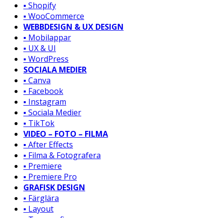
▪️ Shopify
▪️ WooCommerce
WEBBDESIGN & UX DESIGN
▪️ Mobilappar
▪️ UX & UI
▪️ WordPress
SOCIALA MEDIER
▪️ Canva
▪️ Facebook
▪️ Instagram
▪️ Sociala Medier
▪️ TikTok
VIDEO – FOTO – FILMA
▪️ After Effects
▪️ Filma & Fotografera
▪️ Premiere
▪️ Premiere Pro
GRAFISK DESIGN
▪️ Färglära
▪️ Layout