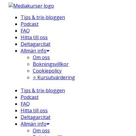
Hoppa
till
Tips & trix-bloggen
innehåll
Podcast
FAQ
Hitta till oss
Deltagarcitat
Allmän info
Om oss
Bokningsvillkor
Cookiepolicy
⭐ Kursutvärdering
Tips & trix-bloggen
Podcast
FAQ
Hitta till oss
Deltagarcitat
Allmän info
Om oss