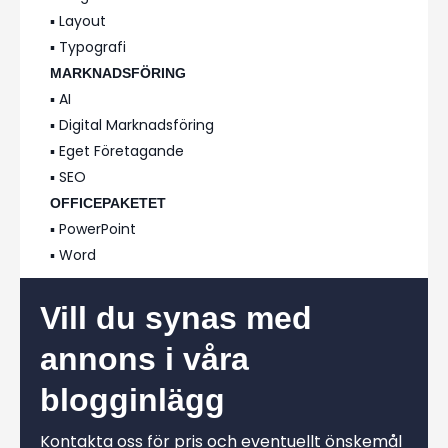
▪️ Layout
▪️ Typografi
MARKNADSFÖRING
▪️ AI
▪️ Digital Marknadsföring
▪️ Eget Företagande
▪️ SEO
OFFICEPAKETET
▪️ PowerPoint
▪️ Word
Vill du synas med
annons i våra
blogginlägg
Kontakta oss för pris och eventuellt önskemål