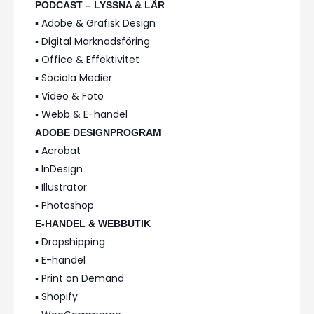
PODCAST – LYSSNA & LÄR
▪️ Adobe & Grafisk Design
▪️ Digital Marknadsföring
▪️ Office & Effektivitet
▪️ Sociala Medier
▪️ Video & Foto
▪️ Webb & E-handel
ADOBE DESIGNPROGRAM
▪️ Acrobat
▪️ InDesign
▪️ Illustrator
▪️ Photoshop
E-HANDEL & WEBBUTIK
▪️ Dropshipping
▪️ E-handel
▪️ Print on Demand
▪️ Shopify