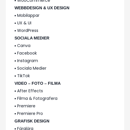
▪️ WooCommerce
WEBBDESIGN & UX DESIGN
▪️ Mobilappar
▪️ UX & UI
▪️ WordPress
SOCIALA MEDIER
▪️ Canva
▪️ Facebook
▪️ Instagram
▪️ Sociala Medier
▪️ TikTok
VIDEO – FOTO – FILMA
▪️ After Effects
▪️ Filma & Fotografera
▪️ Premiere
▪️ Premiere Pro
GRAFISK DESIGN
▪️ Färglära