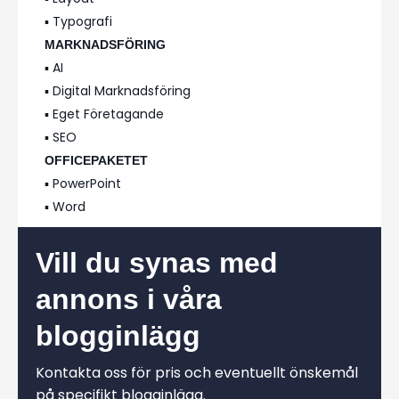
▪️ Typografi
MARKNADSFÖRING
▪️ AI
▪️ Digital Marknadsföring
▪️ Eget Företagande
▪️ SEO
OFFICEPAKETET
▪️ PowerPoint
▪️ Word
Vill du synas med
annons i våra
blogginlägg
Kontakta oss för pris och eventuellt önskemål
på specifikt blogginlägg.