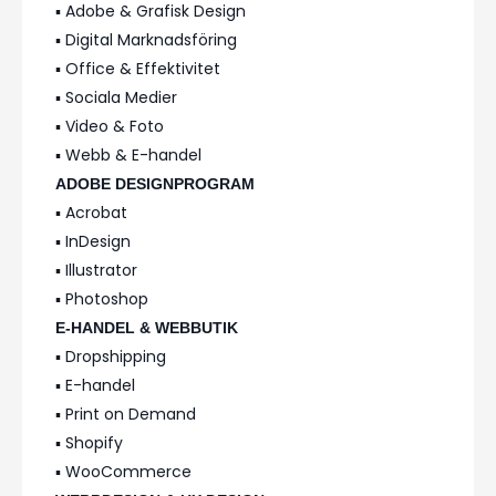
▪️ Adobe & Grafisk Design
▪️ Digital Marknadsföring
▪️ Office & Effektivitet
▪️ Sociala Medier
▪️ Video & Foto
▪️ Webb & E-handel
ADOBE DESIGNPROGRAM
▪️ Acrobat
▪️ InDesign
▪️ Illustrator
▪️ Photoshop
E-HANDEL & WEBBUTIK
▪️ Dropshipping
▪️ E-handel
▪️ Print on Demand
▪️ Shopify
▪️ WooCommerce