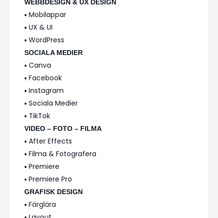
WEBBDESIGN & UX DESIGN
▪️ Mobilappar
▪️ UX & UI
▪️ WordPress
SOCIALA MEDIER
▪️ Canva
▪️ Facebook
▪️ Instagram
▪️ Sociala Medier
▪️ TikTok
VIDEO – FOTO – FILMA
▪️ After Effects
▪️ Filma & Fotografera
▪️ Premiere
▪️ Premiere Pro
GRAFISK DESIGN
▪️ Färglära
▪️ Layout