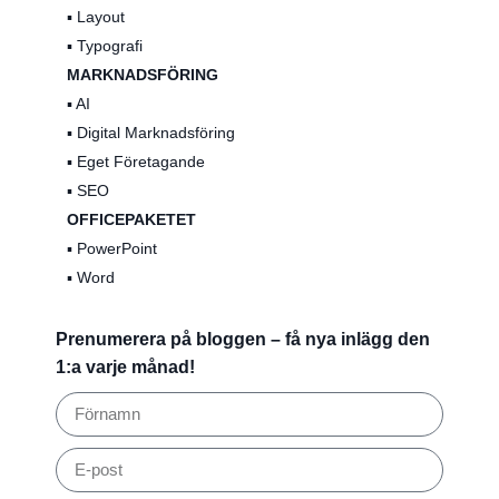
▪️ Layout
▪️ Typografi
MARKNADSFÖRING
▪️ AI
▪️ Digital Marknadsföring
▪️ Eget Företagande
▪️ SEO
OFFICEPAKETET
▪️ PowerPoint
▪️ Word
Prenumerera på bloggen – få nya inlägg den
1:a varje månad!