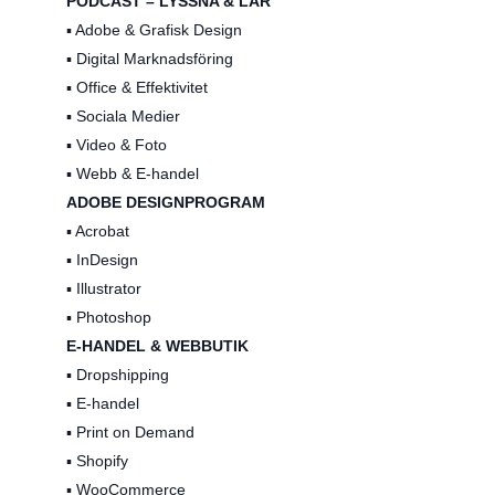
PODCAST – LYSSNA & LÄR
▪️ Adobe & Grafisk Design
▪️ Digital Marknadsföring
▪️ Office & Effektivitet
▪️ Sociala Medier
▪️ Video & Foto
▪️ Webb & E-handel
ADOBE DESIGNPROGRAM
▪️ Acrobat
▪️ InDesign
▪️ Illustrator
▪️ Photoshop
E-HANDEL & WEBBUTIK
▪️ Dropshipping
▪️ E-handel
▪️ Print on Demand
▪️ Shopify
▪️ WooCommerce