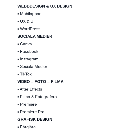
WEBBDESIGN & UX DESIGN
▪️ Mobilappar
▪️ UX & UI
▪️ WordPress
SOCIALA MEDIER
▪️ Canva
▪️ Facebook
▪️ Instagram
▪️ Sociala Medier
▪️ TikTok
VIDEO – FOTO – FILMA
▪️ After Effects
▪️ Filma & Fotografera
▪️ Premiere
▪️ Premiere Pro
GRAFISK DESIGN
▪️ Färglära