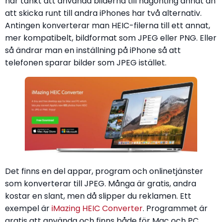
har tänkt att använda bilderna till någonting annat än
att skicka runt till andra iPhones har två alternativ.
Antingen konverterar man HEIC-filerna till ett annat,
mer kompatibelt, bildformat som JPEG eller PNG. Eller
så ändrar man en inställning på iPhone så att
telefonen sparar bilder som JPEG istället.
Det finns en del appar, program och onlinetjänster
som konverterar till JPEG. Många är gratis, andra
kostar en slant, men då slipper du reklamen. Ett
exempel är
iMazing HEIC Converter
. Programmet är
gratis att använda och finns både för Mac och PC.