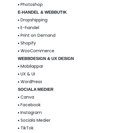
▪️ Photoshop
E-HANDEL & WEBBUTIK
▪️ Dropshipping
▪️ E-handel
▪️ Print on Demand
▪️ Shopify
▪️ WooCommerce
WEBBDESIGN & UX DESIGN
▪️ Mobilappar
▪️ UX & UI
▪️ WordPress
SOCIALA MEDIER
▪️ Canva
▪️ Facebook
▪️ Instagram
▪️ Sociala Medier
▪️ TikTok