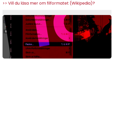
>> Vill du läsa mer om filformatet (Wikipedia)?