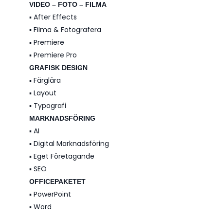
VIDEO – FOTO – FILMA
▪️ After Effects
▪️ Filma & Fotografera
▪️ Premiere
▪️ Premiere Pro
GRAFISK DESIGN
▪️ Färglära
▪️ Layout
▪️ Typografi
MARKNADSFÖRING
▪️ AI
▪️ Digital Marknadsföring
▪️ Eget Företagande
▪️ SEO
OFFICEPAKETET
▪️ PowerPoint
▪️ Word