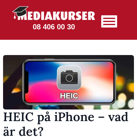
08 406 00 30
HEIC på iPhone – vad
är det?