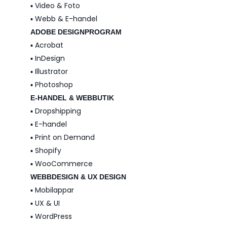
▪️ Video & Foto
▪️ Webb & E-handel
ADOBE DESIGNPROGRAM
▪️ Acrobat
▪️ InDesign
▪️ Illustrator
▪️ Photoshop
E-HANDEL & WEBBUTIK
▪️ Dropshipping
▪️ E-handel
▪️ Print on Demand
▪️ Shopify
▪️ WooCommerce
WEBBDESIGN & UX DESIGN
▪️ Mobilappar
▪️ UX & UI
▪️ WordPress