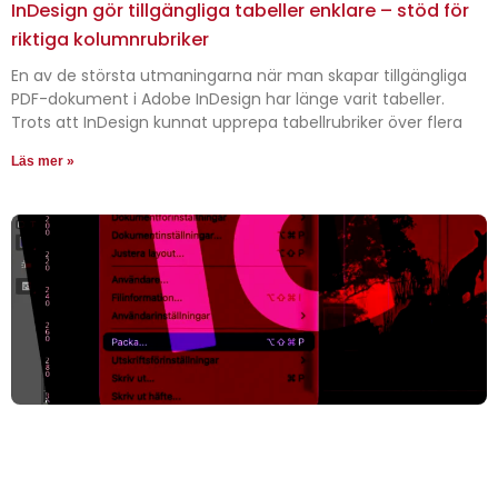
InDesign gör tillgängliga tabeller enklare – stöd för
riktiga kolumnrubriker
En av de största utmaningarna när man skapar tillgängliga
PDF-dokument i Adobe InDesign har länge varit tabeller.
Trots att InDesign kunnat upprepa tabellrubriker över flera
Läs mer »