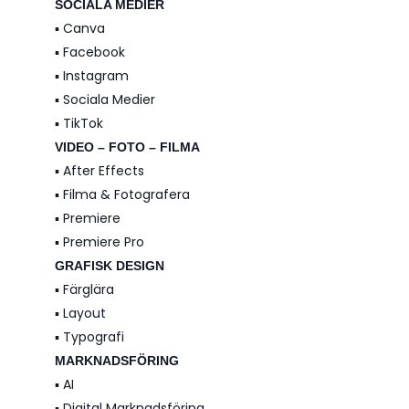
SOCIALA MEDIER
▪️ Canva
▪️ Facebook
▪️ Instagram
▪️ Sociala Medier
▪️ TikTok
VIDEO – FOTO – FILMA
▪️ After Effects
▪️ Filma & Fotografera
▪️ Premiere
▪️ Premiere Pro
GRAFISK DESIGN
▪️ Färglära
▪️ Layout
▪️ Typografi
MARKNADSFÖRING
▪️ AI
▪️ Digital Marknadsföring