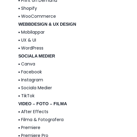
▪️ Print on Demand
▪️ Shopify
▪️ WooCommerce
WEBBDESIGN & UX DESIGN
▪️ Mobilappar
▪️ UX & UI
▪️ WordPress
SOCIALA MEDIER
▪️ Canva
▪️ Facebook
▪️ Instagram
▪️ Sociala Medier
▪️ TikTok
VIDEO – FOTO – FILMA
▪️ After Effects
▪️ Filma & Fotografera
▪️ Premiere
▪️ Premiere Pro