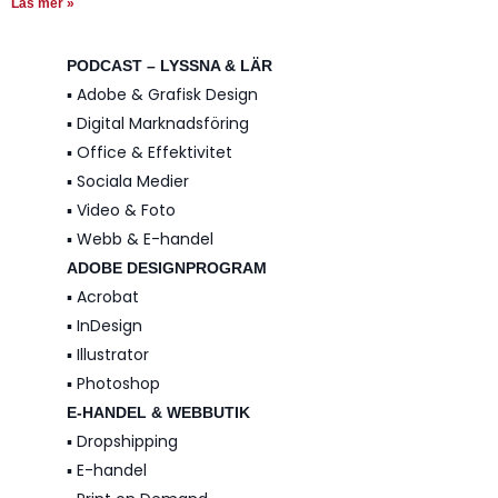
Läs mer »
PODCAST – LYSSNA & LÄR
▪️ Adobe & Grafisk Design
▪️ Digital Marknadsföring
▪️ Office & Effektivitet
▪️ Sociala Medier
▪️ Video & Foto
▪️ Webb & E-handel
ADOBE DESIGNPROGRAM
▪️ Acrobat
▪️ InDesign
▪️ Illustrator
▪️ Photoshop
E-HANDEL & WEBBUTIK
▪️ Dropshipping
▪️ E-handel