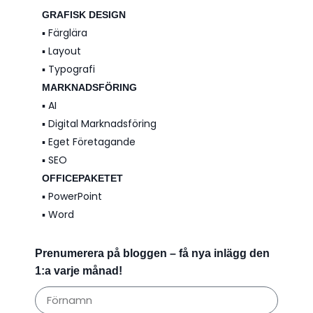
GRAFISK DESIGN
▪️ Färglära
▪️ Layout
▪️ Typografi
MARKNADSFÖRING
▪️ AI
▪️ Digital Marknadsföring
▪️ Eget Företagande
▪️ SEO
OFFICEPAKETET
▪️ PowerPoint
▪️ Word
Prenumerera på bloggen – få nya inlägg den
1:a varje månad!