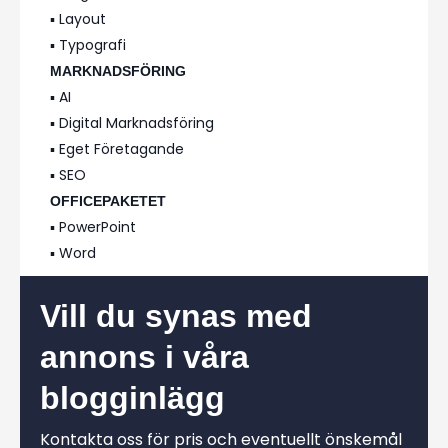
▪️ Layout
▪️ Typografi
MARKNADSFÖRING
▪️ AI
▪️ Digital Marknadsföring
▪️ Eget Företagande
▪️ SEO
OFFICEPAKETET
▪️ PowerPoint
▪️ Word
Vill du synas med
annons i våra
blogginlägg
Kontakta oss för pris och eventuellt önskemål