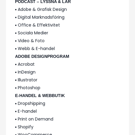
PODCAST – LYSSNA & LÄR
▪️ Adobe & Grafisk Design
▪️ Digital Marknadsföring
▪️ Office & Effektivitet
▪️ Sociala Medier
▪️ Video & Foto
▪️ Webb & E-handel
ADOBE DESIGNPROGRAM
▪️ Acrobat
▪️ InDesign
▪️ Illustrator
▪️ Photoshop
E-HANDEL & WEBBUTIK
▪️ Dropshipping
▪️ E-handel
▪️ Print on Demand
▪️ Shopify
▪️ WooCommerce