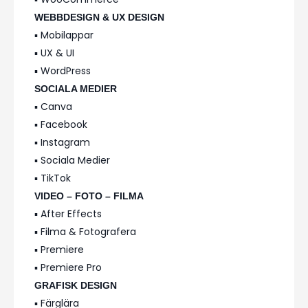
WEBBDESIGN & UX DESIGN
▪️ Mobilappar
▪️ UX & UI
▪️ WordPress
SOCIALA MEDIER
▪️ Canva
▪️ Facebook
▪️ Instagram
▪️ Sociala Medier
▪️ TikTok
VIDEO – FOTO – FILMA
▪️ After Effects
▪️ Filma & Fotografera
▪️ Premiere
▪️ Premiere Pro
GRAFISK DESIGN
▪️ Färglära