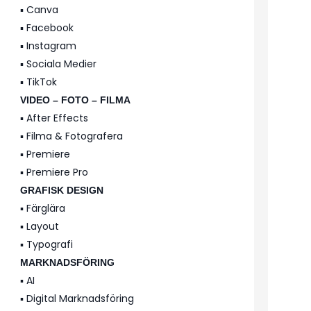
▪️ Canva
▪️ Facebook
▪️ Instagram
▪️ Sociala Medier
▪️ TikTok
VIDEO – FOTO – FILMA
▪️ After Effects
▪️ Filma & Fotografera
▪️ Premiere
▪️ Premiere Pro
GRAFISK DESIGN
▪️ Färglära
▪️ Layout
▪️ Typografi
MARKNADSFÖRING
▪️ AI
▪️ Digital Marknadsföring