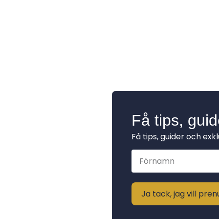
Få tips, gui
Få tips, guider och exk
Ja tack, jag vill pr