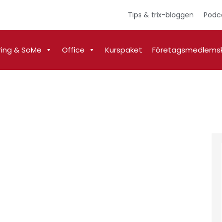
Tips & trix-bloggen
Podc
ring & SoMe
Office
Kurspaket
Företagsmedlems