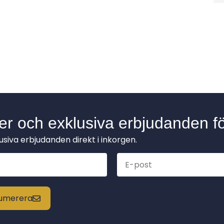
der och exklusiva erbjudanden fö
lusiva erbjudanden direkt i inkorgen.
enumerera