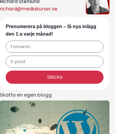
Richard Stenlund
richard@mediakurser.se
Prenumerera på bloggen – få nya inlägg
den 1:a varje månad!
Skicka
Skaffa en egen blogg