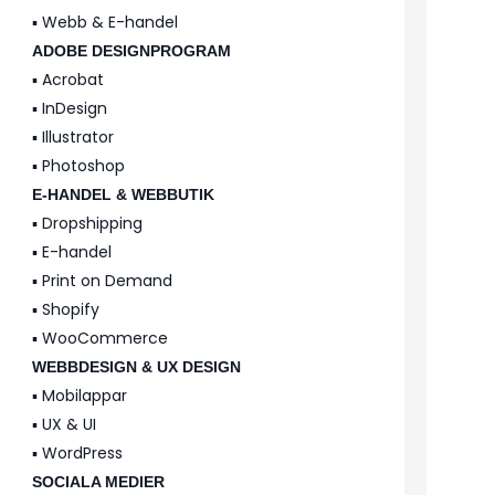
▪️ Webb & E-handel
ADOBE DESIGNPROGRAM
▪️ Acrobat
▪️ InDesign
▪️ Illustrator
▪️ Photoshop
E-HANDEL & WEBBUTIK
▪️ Dropshipping
▪️ E-handel
▪️ Print on Demand
▪️ Shopify
▪️ WooCommerce
WEBBDESIGN & UX DESIGN
▪️ Mobilappar
▪️ UX & UI
▪️ WordPress
SOCIALA MEDIER