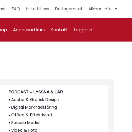
ast
FAQ
Hitta till oss
Deltagarcitat
Allmän info
kap
Anpassad kurs
Kontakt
Logga in
PODCAST – LYSSNA & LÄR
▪️ Adobe & Grafisk Design
▪️ Digital Marknadsföring
▪️ Office & Effektivitet
▪️ Sociala Medier
▪️ Video & Foto