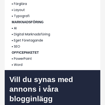
▪️ Färglära
▪️ Layout
▪️ Typografi
MARKNADSFÖRING
▪️ AI
▪️ Digital Marknadsföring
▪️ Eget Företagande
▪️ SEO
OFFICEPAKETET
▪️ PowerPoint
▪️ Word
Vill du synas med
annons i våra
blogginlägg