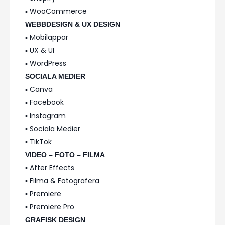
▪️ WooCommerce
WEBBDESIGN & UX DESIGN
▪️ Mobilappar
▪️ UX & UI
▪️ WordPress
SOCIALA MEDIER
▪️ Canva
▪️ Facebook
▪️ Instagram
▪️ Sociala Medier
▪️ TikTok
VIDEO – FOTO – FILMA
▪️ After Effects
▪️ Filma & Fotografera
▪️ Premiere
▪️ Premiere Pro
GRAFISK DESIGN