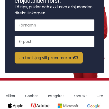
erbjudanden först.
Få tips, guider och exklusiva erbjudanden
direkt i inkorgen.
Ja tack, jag vill prenumerera
Villkor
Cookies
Integritet
Kontakt
Om