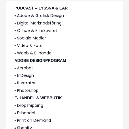
PODCAST – LYSSNA & LÄR
▪️ Adobe & Grafisk Design
▪️ Digital Marknadsföring
▪️ Office & Effektivitet
▪️ Sociala Medier
▪️ Video & Foto
▪️ Webb & E-handel
ADOBE DESIGNPROGRAM
▪️ Acrobat
▪️ InDesign
▪️ Illustrator
▪️ Photoshop
E-HANDEL & WEBBUTIK
▪️ Dropshipping
▪️ E-handel
▪️ Print on Demand
▪️ Shopify