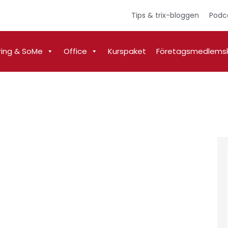
Tips & trix-bloggen
Podc
ring & SoMe
Office
Kurspaket
Företagsmedlems