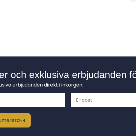
der och exklusiva erbjudanden fö
lusiva erbjudanden direkt i inkorgen.
enumerera