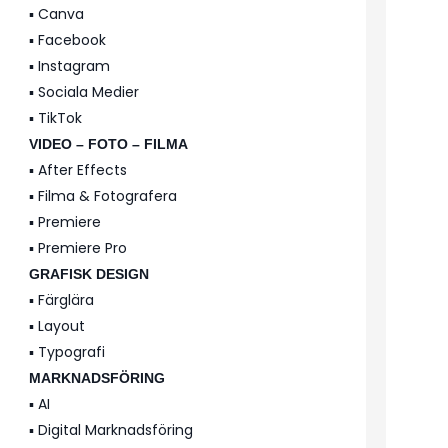
▪️ Canva
▪️ Facebook
▪️ Instagram
▪️ Sociala Medier
▪️ TikTok
VIDEO – FOTO – FILMA
▪️ After Effects
▪️ Filma & Fotografera
▪️ Premiere
▪️ Premiere Pro
GRAFISK DESIGN
▪️ Färglära
▪️ Layout
▪️ Typografi
MARKNADSFÖRING
▪️ AI
▪️ Digital Marknadsföring