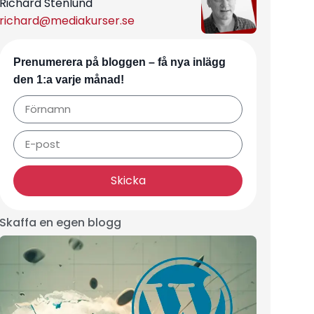
Richard Stenlund
richard@mediakurser.se
Prenumerera på bloggen – få nya inlägg
den 1:a varje månad!
Skicka
Skaffa en egen blogg