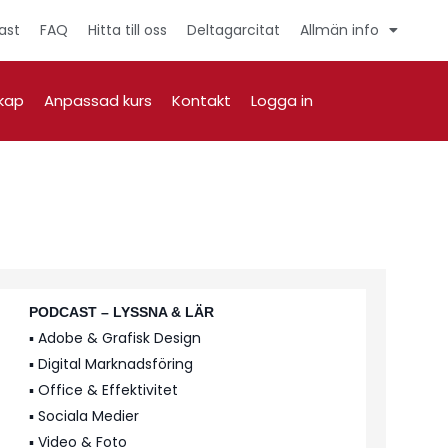
ast
FAQ
Hitta till oss
Deltagarcitat
Allmän info
kap
Anpassad kurs
Kontakt
Logga in
PODCAST – LYSSNA & LÄR
▪️ Adobe & Grafisk Design
▪️ Digital Marknadsföring
▪️ Office & Effektivitet
▪️ Sociala Medier
▪️ Video & Foto