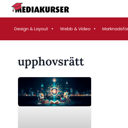
Design & Layout
Webb & Video
Marknadsfö
upphovsrätt