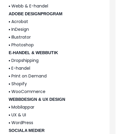
▪️ Webb & E-handel
ADOBE DESIGNPROGRAM
▪️ Acrobat
▪️ InDesign
▪️ Illustrator
▪️ Photoshop
E-HANDEL & WEBBUTIK
▪️ Dropshipping
▪️ E-handel
▪️ Print on Demand
▪️ Shopify
▪️ WooCommerce
WEBBDESIGN & UX DESIGN
▪️ Mobilappar
▪️ UX & UI
▪️ WordPress
SOCIALA MEDIER