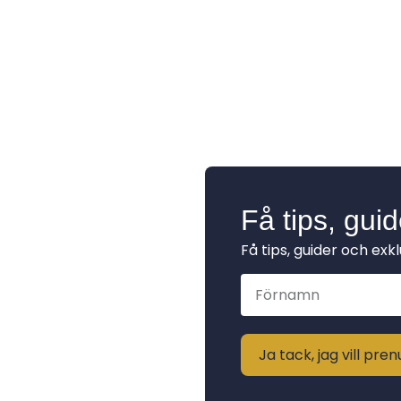
Få tips, gui
Få tips, guider och exk
Ja tack, jag vill pr