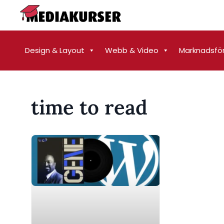
Design & Layout
Webb & Video
Marknadsfö
time to read