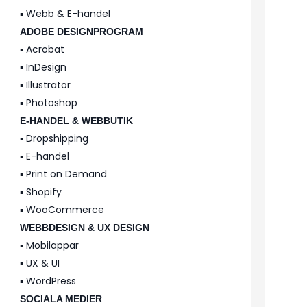
▪️ Webb & E-handel
ADOBE DESIGNPROGRAM
▪️ Acrobat
▪️ InDesign
▪️ Illustrator
▪️ Photoshop
E-HANDEL & WEBBUTIK
▪️ Dropshipping
▪️ E-handel
▪️ Print on Demand
▪️ Shopify
▪️ WooCommerce
WEBBDESIGN & UX DESIGN
▪️ Mobilappar
▪️ UX & UI
▪️ WordPress
SOCIALA MEDIER