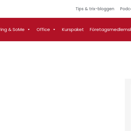
Tips & trix-bloggen
Podc
ring & SoMe
Office
Kurspaket
Företagsmedlems