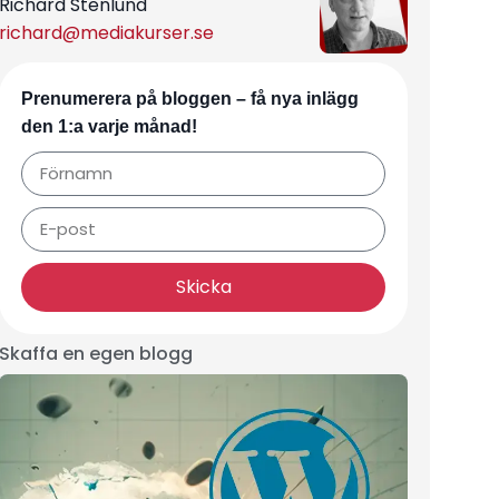
Richard Stenlund
richard@mediakurser.se
Prenumerera på bloggen – få nya inlägg
den 1:a varje månad!
Skicka
Skaffa en egen blogg