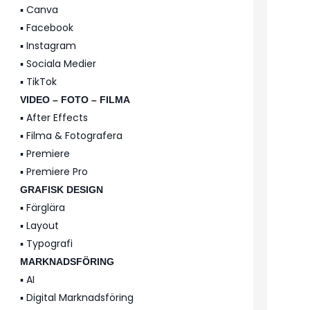
▪️ Canva
▪️ Facebook
▪️ Instagram
▪️ Sociala Medier
▪️ TikTok
VIDEO – FOTO – FILMA
▪️ After Effects
▪️ Filma & Fotografera
▪️ Premiere
▪️ Premiere Pro
GRAFISK DESIGN
▪️ Färglära
▪️ Layout
▪️ Typografi
MARKNADSFÖRING
▪️ AI
▪️ Digital Marknadsföring