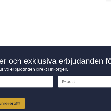
der och exklusiva erbjudanden fö
lusiva erbjudanden direkt i inkorgen.
enumerera