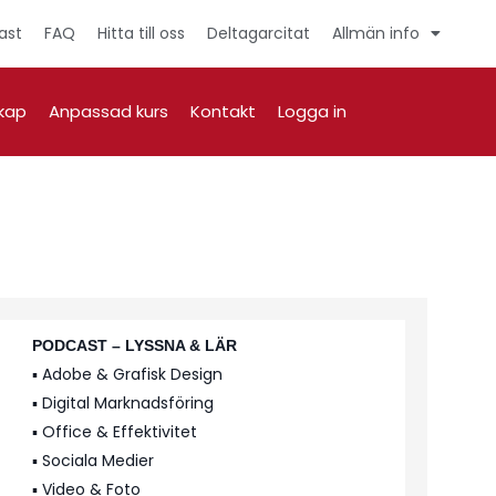
ast
FAQ
Hitta till oss
Deltagarcitat
Allmän info
kap
Anpassad kurs
Kontakt
Logga in
PODCAST – LYSSNA & LÄR
▪️ Adobe & Grafisk Design
▪️ Digital Marknadsföring
▪️ Office & Effektivitet
▪️ Sociala Medier
▪️ Video & Foto