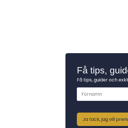
Få tips, gui
Få tips, guider och exk
Ja tack, jag vill pr