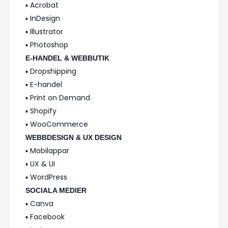
▪️ Acrobat
▪️ InDesign
▪️ Illustrator
▪️ Photoshop
E-HANDEL & WEBBUTIK
▪️ Dropshipping
▪️ E-handel
▪️ Print on Demand
▪️ Shopify
▪️ WooCommerce
WEBBDESIGN & UX DESIGN
▪️ Mobilappar
▪️ UX & UI
▪️ WordPress
SOCIALA MEDIER
▪️ Canva
▪️ Facebook