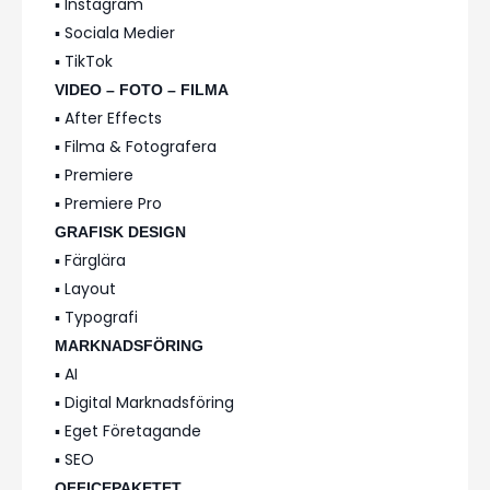
▪️ Instagram
▪️ Sociala Medier
▪️ TikTok
VIDEO – FOTO – FILMA
▪️ After Effects
▪️ Filma & Fotografera
▪️ Premiere
▪️ Premiere Pro
GRAFISK DESIGN
▪️ Färglära
▪️ Layout
▪️ Typografi
MARKNADSFÖRING
▪️ AI
▪️ Digital Marknadsföring
▪️ Eget Företagande
▪️ SEO
OFFICEPAKETET