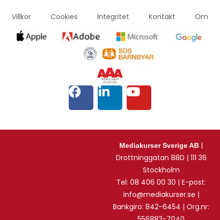
Villkor
Cookies
Integritet
Kontakt
Om
|
Mediakurser Sverige AB
Drottninggatan 88D | 111 36
Stockholm
Tel: 08 406 00 30 | E-post:
info@mediakurser.se |
Bankgiro: 842-6454 | Org.nr:
556883-7040