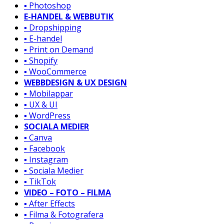
▪️ Photoshop
E-HANDEL & WEBBUTIK
▪️ Dropshipping
▪️ E-handel
▪️ Print on Demand
▪️ Shopify
▪️ WooCommerce
WEBBDESIGN & UX DESIGN
▪️ Mobilappar
▪️ UX & UI
▪️ WordPress
SOCIALA MEDIER
▪️ Canva
▪️ Facebook
▪️ Instagram
▪️ Sociala Medier
▪️ TikTok
VIDEO – FOTO – FILMA
▪️ After Effects
▪️ Filma & Fotografera