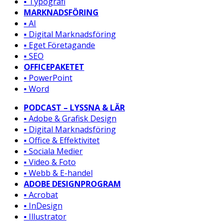
▪️ Typografi
MARKNADSFÖRING
▪️ AI
▪️ Digital Marknadsföring
▪️ Eget Företagande
▪️ SEO
OFFICEPAKETET
▪️ PowerPoint
▪️ Word
PODCAST – LYSSNA & LÄR
▪️ Adobe & Grafisk Design
▪️ Digital Marknadsföring
▪️ Office & Effektivitet
▪️ Sociala Medier
▪️ Video & Foto
▪️ Webb & E-handel
ADOBE DESIGNPROGRAM
▪️ Acrobat
▪️ InDesign
▪️ Illustrator