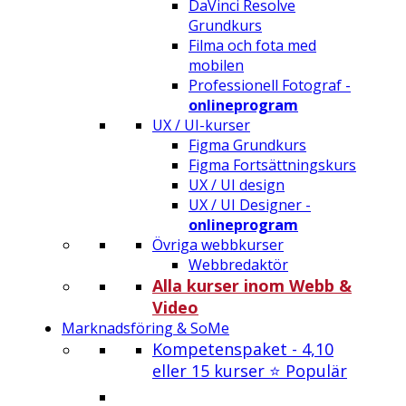
DaVinci Resolve
Grundkurs
Filma och fota med
mobilen
Professionell Fotograf -
onlineprogram
UX / UI-kurser
Figma Grundkurs
Figma Fortsättningskurs
UX / UI design
UX / UI Designer -
onlineprogram
Övriga webbkurser
Webbredaktör
Alla kurser inom Webb &
Video
Marknadsföring & SoMe
Kompetenspaket - 4,10
eller 15 kurser ⭐ Populär