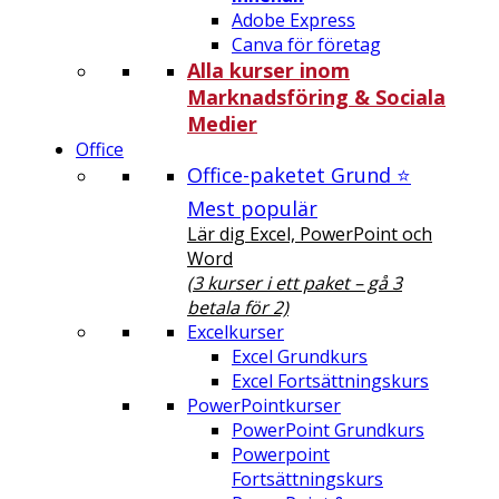
Adobe Express
Canva för företag
Alla kurser inom
Marknadsföring & Sociala
Medier
Office
Office-paketet Grund ⭐
Mest populär
Lär dig Excel, PowerPoint och
Word
(3 kurser i ett paket – gå 3
betala för 2)
Excelkurser
Excel Grundkurs
Excel Fortsättningskurs
PowerPointkurser
PowerPoint Grundkurs
Powerpoint
Fortsättningskurs