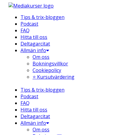
Hoppa
till
Tips & trix-bloggen
innehåll
Podcast
FAQ
Hitta till oss
Deltagarcitat
Allmän info
Om oss
Bokningsvillkor
Cookiepolicy
⭐ Kursutvärdering
Tips & trix-bloggen
Podcast
FAQ
Hitta till oss
Deltagarcitat
Allmän info
Om oss