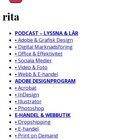
rita
PODCAST – LYSSNA & LÄR
▪️ Adobe & Grafisk Design
▪️ Digital Marknadsföring
▪️ Office & Effektivitet
▪️ Sociala Medier
▪️ Video & Foto
▪️ Webb & E-handel
ADOBE DESIGNPROGRAM
▪️ Acrobat
▪️ InDesign
▪️ Illustrator
▪️ Photoshop
E-HANDEL & WEBBUTIK
▪️ Dropshipping
▪️ E-handel
▪️ Print on Demand