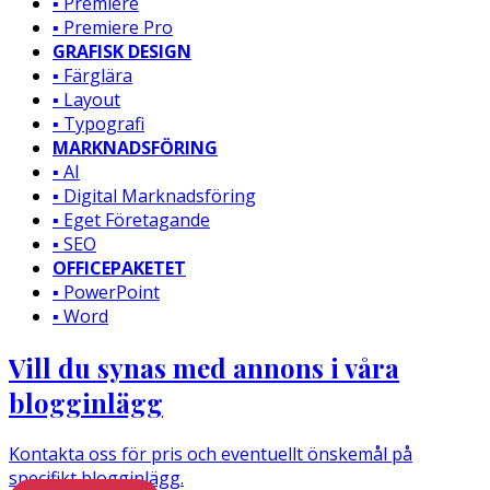
▪️ Premiere
▪️ Premiere Pro
GRAFISK DESIGN
▪️ Färglära
▪️ Layout
▪️ Typografi
MARKNADSFÖRING
▪️ AI
▪️ Digital Marknadsföring
▪️ Eget Företagande
▪️ SEO
OFFICEPAKETET
▪️ PowerPoint
▪️ Word
Vill du synas med annons i våra
blogginlägg
Kontakta oss för pris och eventuellt önskemål på
specifikt blogginlägg.