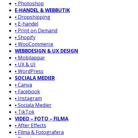
▪️ Photoshop
E-HANDEL & WEBBUTIK
▪️ Dropshipping
▪️ E-handel
▪️ Print on Demand
▪️ Shopify
▪️ WooCommerce
WEBBDESIGN & UX DESIGN
▪️ Mobilappar
▪️ UX & UI
▪️ WordPress
SOCIALA MEDIER
▪️ Canva
▪️ Facebook
▪️ Instagram
▪️ Sociala Medier
▪️ TikTok
VIDEO – FOTO – FILMA
▪️ After Effects
▪️ Filma & Fotografera