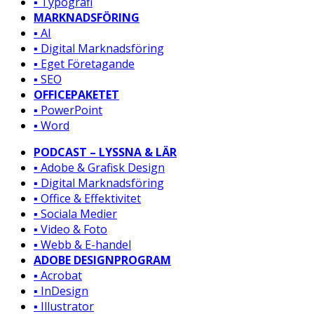
▪️ Typografi
MARKNADSFÖRING
▪️ AI
▪️ Digital Marknadsföring
▪️ Eget Företagande
▪️ SEO
OFFICEPAKETET
▪️ PowerPoint
▪️ Word
PODCAST – LYSSNA & LÄR
▪️ Adobe & Grafisk Design
▪️ Digital Marknadsföring
▪️ Office & Effektivitet
▪️ Sociala Medier
▪️ Video & Foto
▪️ Webb & E-handel
ADOBE DESIGNPROGRAM
▪️ Acrobat
▪️ InDesign
▪️ Illustrator