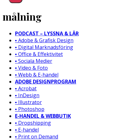
målning
PODCAST – LYSSNA & LÄR
▪️ Adobe & Grafisk Design
▪️ Digital Marknadsföring
▪️ Office & Effektivitet
▪️ Sociala Medier
▪️ Video & Foto
▪️ Webb & E-handel
ADOBE DESIGNPROGRAM
▪️ Acrobat
▪️ InDesign
▪️ Illustrator
▪️ Photoshop
E-HANDEL & WEBBUTIK
▪️ Dropshipping
▪️ E-handel
▪️ Print on Demand