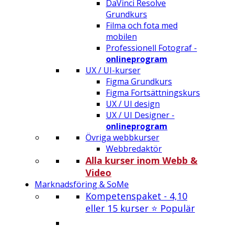
DaVinci Resolve
Grundkurs
Filma och fota med
mobilen
Professionell Fotograf -
onlineprogram
UX / UI-kurser
Figma Grundkurs
Figma Fortsättningskurs
UX / UI design
UX / UI Designer -
onlineprogram
Övriga webbkurser
Webbredaktör
Alla kurser inom Webb &
Video
Marknadsföring & SoMe
Kompetenspaket - 4,10
eller 15 kurser ⭐ Populär