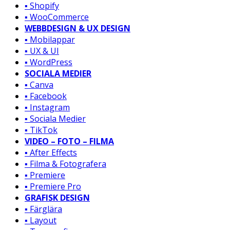
▪️ Shopify
▪️ WooCommerce
WEBBDESIGN & UX DESIGN
▪️ Mobilappar
▪️ UX & UI
▪️ WordPress
SOCIALA MEDIER
▪️ Canva
▪️ Facebook
▪️ Instagram
▪️ Sociala Medier
▪️ TikTok
VIDEO – FOTO – FILMA
▪️ After Effects
▪️ Filma & Fotografera
▪️ Premiere
▪️ Premiere Pro
GRAFISK DESIGN
▪️ Färglära
▪️ Layout