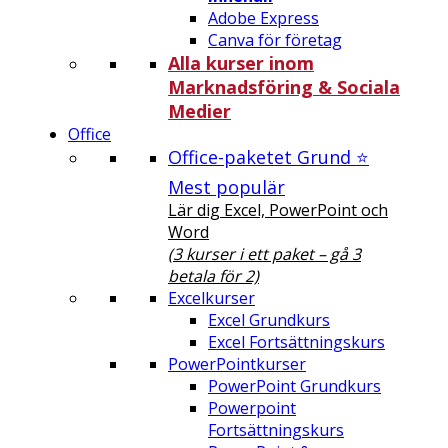
Adobe Express
Canva för företag
Alla kurser inom
Marknadsföring & Sociala
Medier
Office
Office-paketet Grund ⭐
Mest populär
Lär dig Excel, PowerPoint och
Word
(3 kurser i ett paket – gå 3
betala för 2)
Excelkurser
Excel Grundkurs
Excel Fortsättningskurs
PowerPointkurser
PowerPoint Grundkurs
Powerpoint
Fortsättningskurs