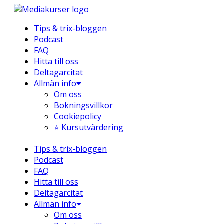
Hoppa
till
Tips & trix-bloggen
innehåll
Podcast
FAQ
Hitta till oss
Deltagarcitat
Allmän info
Om oss
Bokningsvillkor
Cookiepolicy
⭐ Kursutvärdering
Tips & trix-bloggen
Podcast
FAQ
Hitta till oss
Deltagarcitat
Allmän info
Om oss