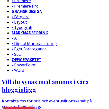
▪️ Premiere
▪️ Premiere Pro
GRAFISK DESIGN
▪️ Färglära
▪️ Layout
▪️ Typografi
MARKNADSFÖRING
▪️ AI
▪️ Digital Marknadsföring
▪️ Eget Företagande
▪️ SEO
OFFICEPAKETET
▪️ PowerPoint
▪️ Word
Vill du synas med annons i våra
blogginlägg
Kontakta oss för pris och eventuellt önskemål på
specifikt blogginlägg.