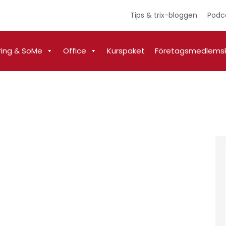
Tips & trix-bloggen
Podc
ring & SoMe
Office
Kurspaket
Företagsmedlems