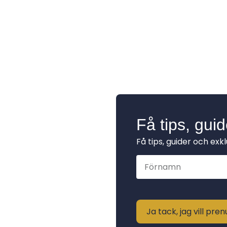
Få tips, gui
Få tips, guider och exk
Ja tack, jag vill pr