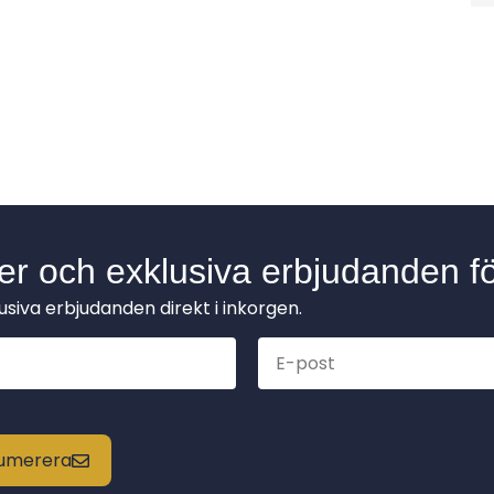
der och exklusiva erbjudanden fö
lusiva erbjudanden direkt i inkorgen.
enumerera