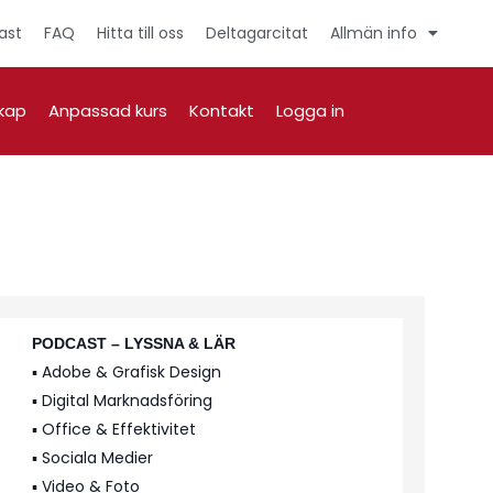
ast
FAQ
Hitta till oss
Deltagarcitat
Allmän info
kap
Anpassad kurs
Kontakt
Logga in
PODCAST – LYSSNA & LÄR
▪️ Adobe & Grafisk Design
▪️ Digital Marknadsföring
▪️ Office & Effektivitet
▪️ Sociala Medier
▪️ Video & Foto