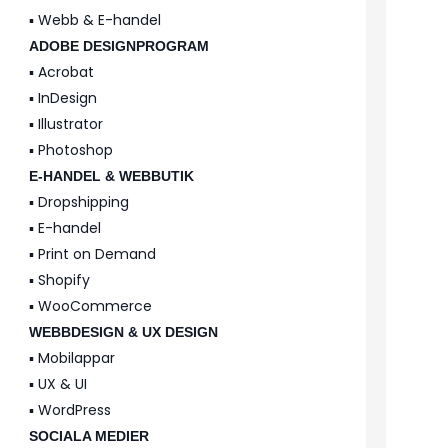
▪️ Webb & E-handel
ADOBE DESIGNPROGRAM
▪️ Acrobat
▪️ InDesign
▪️ Illustrator
▪️ Photoshop
E-HANDEL & WEBBUTIK
▪️ Dropshipping
▪️ E-handel
▪️ Print on Demand
▪️ Shopify
▪️ WooCommerce
WEBBDESIGN & UX DESIGN
▪️ Mobilappar
▪️ UX & UI
▪️ WordPress
SOCIALA MEDIER