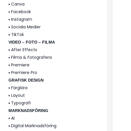
▪️ Canva
▪️ Facebook
▪️ Instagram
▪️ Sociala Medier
▪️ TikTok
VIDEO – FOTO – FILMA
▪️ After Effects
▪️ Filma & Fotografera
▪️ Premiere
▪️ Premiere Pro
GRAFISK DESIGN
▪️ Färglära
▪️ Layout
▪️ Typografi
MARKNADSFÖRING
▪️ AI
▪️ Digital Marknadsföring