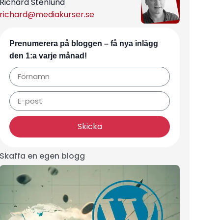
Richard Stenlund
richard@mediakurser.se
Prenumerera på bloggen – få nya inlägg
den 1:a varje månad!
Skicka
Skaffa en egen blogg