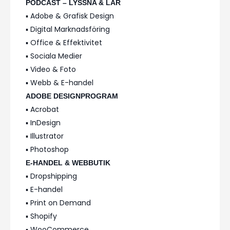
PODCAST – LYSSNA & LÄR
▪️ Adobe & Grafisk Design
▪️ Digital Marknadsföring
▪️ Office & Effektivitet
▪️ Sociala Medier
▪️ Video & Foto
▪️ Webb & E-handel
ADOBE DESIGNPROGRAM
▪️ Acrobat
▪️ InDesign
▪️ Illustrator
▪️ Photoshop
E-HANDEL & WEBBUTIK
▪️ Dropshipping
▪️ E-handel
▪️ Print on Demand
▪️ Shopify
▪️ WooCommerce