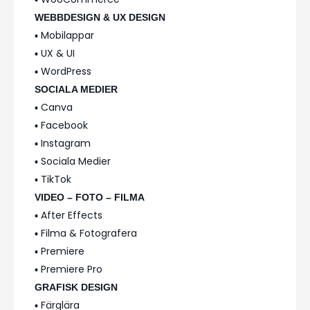
WEBBDESIGN & UX DESIGN
▪️ Mobilappar
▪️ UX & UI
▪️ WordPress
SOCIALA MEDIER
▪️ Canva
▪️ Facebook
▪️ Instagram
▪️ Sociala Medier
▪️ TikTok
VIDEO – FOTO – FILMA
▪️ After Effects
▪️ Filma & Fotografera
▪️ Premiere
▪️ Premiere Pro
GRAFISK DESIGN
▪️ Färglära