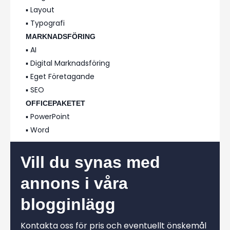
▪️ Layout
▪️ Typografi
MARKNADSFÖRING
▪️ AI
▪️ Digital Marknadsföring
▪️ Eget Företagande
▪️ SEO
OFFICEPAKETET
▪️ PowerPoint
▪️ Word
Vill du synas med
annons i våra
blogginlägg
Kontakta oss för pris och eventuellt önskemål