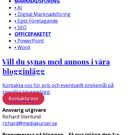
MARKNADSFÖRING
▪️ AI
▪️ Digital Marknadsföring
▪️ Eget Företagande
▪️ SEO
OFFICEPAKETET
▪️ PowerPoint
▪️ Word
Vill du synas med annons i våra
blogginlägg
Kontakta oss för pris och eventuellt önskemål på
specifikt blogginlägg.
Kontakta oss
Ansvarig utgivare
Richard Stenlund
richard@mediakurser.se
Prenumerera på bloggen – få nya inlägg den 1:a