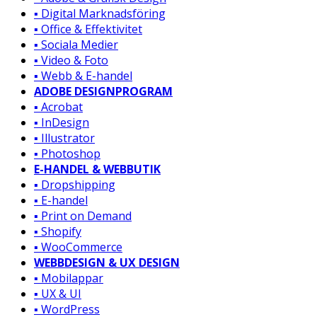
▪️ Digital Marknadsföring
▪️ Office & Effektivitet
▪️ Sociala Medier
▪️ Video & Foto
▪️ Webb & E-handel
ADOBE DESIGNPROGRAM
▪️ Acrobat
▪️ InDesign
▪️ Illustrator
▪️ Photoshop
E-HANDEL & WEBBUTIK
▪️ Dropshipping
▪️ E-handel
▪️ Print on Demand
▪️ Shopify
▪️ WooCommerce
WEBBDESIGN & UX DESIGN
▪️ Mobilappar
▪️ UX & UI
▪️ WordPress