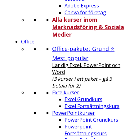
Adobe Express
Canva för företag
Alla kurser inom
Marknadsföring & Sociala
Medier
Office
Office-paketet Grund ⭐
Mest populär
Lär dig Excel, PowerPoint och
Word
(3 kurser i ett paket – gå 3
betala för 2)
Excelkurser
Excel Grundkurs
Excel Fortsättningskurs
PowerPointkurser
PowerPoint Grundkurs
Powerpoint
Fortsättningskurs