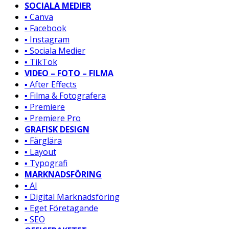
SOCIALA MEDIER
▪️ Canva
▪️ Facebook
▪️ Instagram
▪️ Sociala Medier
▪️ TikTok
VIDEO – FOTO – FILMA
▪️ After Effects
▪️ Filma & Fotografera
▪️ Premiere
▪️ Premiere Pro
GRAFISK DESIGN
▪️ Färglära
▪️ Layout
▪️ Typografi
MARKNADSFÖRING
▪️ AI
▪️ Digital Marknadsföring
▪️ Eget Företagande
▪️ SEO