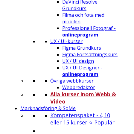
DaVinci Resolve
Grundkurs
Filma och fota med
mobilen
Professionell Fotograf -
onlineprogram
UX / UI-kurser
Figma Grundkurs
Figma Fortsättningskurs
UX / UI design
UX / UI Designer -
onlineprogram
Övriga webbkurser
Webbredaktör
Alla kurser inom Webb &
Video
Marknadsföring & SoMe
Kompetenspaket - 4,10
eller 15 kurser ⭐ Populär