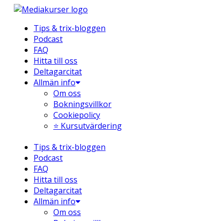
Hoppa
till
Tips & trix-bloggen
innehåll
Podcast
FAQ
Hitta till oss
Deltagarcitat
Allmän info
Om oss
Bokningsvillkor
Cookiepolicy
⭐ Kursutvärdering
Tips & trix-bloggen
Podcast
FAQ
Hitta till oss
Deltagarcitat
Allmän info
Om oss