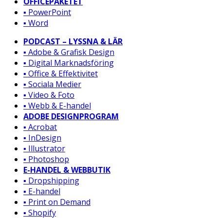
OFFICEPAKETET
▪️ PowerPoint
▪️ Word
PODCAST – LYSSNA & LÄR
▪️ Adobe & Grafisk Design
▪️ Digital Marknadsföring
▪️ Office & Effektivitet
▪️ Sociala Medier
▪️ Video & Foto
▪️ Webb & E-handel
ADOBE DESIGNPROGRAM
▪️ Acrobat
▪️ InDesign
▪️ Illustrator
▪️ Photoshop
E-HANDEL & WEBBUTIK
▪️ Dropshipping
▪️ E-handel
▪️ Print on Demand
▪️ Shopify