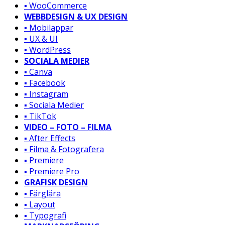
▪️ WooCommerce
WEBBDESIGN & UX DESIGN
▪️ Mobilappar
▪️ UX & UI
▪️ WordPress
SOCIALA MEDIER
▪️ Canva
▪️ Facebook
▪️ Instagram
▪️ Sociala Medier
▪️ TikTok
VIDEO – FOTO – FILMA
▪️ After Effects
▪️ Filma & Fotografera
▪️ Premiere
▪️ Premiere Pro
GRAFISK DESIGN
▪️ Färglära
▪️ Layout
▪️ Typografi