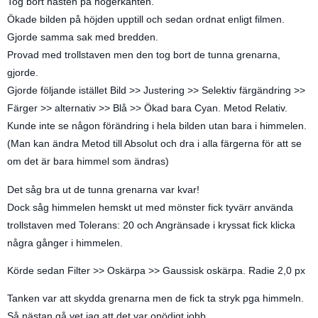
Tog bort hästen på högerkanten.
Ökade bilden på höjden upptill och sedan ordnat enligt filmen.
Gjorde samma sak med bredden.
Provad med trollstaven men den tog bort de tunna grenarna,
gjorde.
Gjorde följande istället Bild >> Justering >> Selektiv färgändring >>
Färger >> alternativ >> Blå >> Ökad bara Cyan. Metod Relativ.
Kunde inte se någon förändring i hela bilden utan bara i himmelen.
(Man kan ändra Metod till Absolut och dra i alla färgerna för att se
om det är bara himmel som ändras)
Det såg bra ut de tunna grenarna var kvar!
Dock såg himmelen hemskt ut med mönster fick tyvärr använda
trollstaven med Tolerans: 20 och Angränsade i kryssat fick klicka
några gånger i himmelen.
Körde sedan Filter >> Oskärpa >> Gaussisk oskärpa. Radie 2,0 px
Tanken var att skydda grenarna men de fick ta stryk pga himmeln.
Så nästan gå vet jag att det var onödigt jobb.