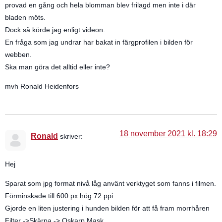
provad en gång och hela blomman blev frilagd men inte i där
bladen möts.
Dock så körde jag enligt videon.
En fråga som jag undrar har bakat in färgprofilen i bilden för
webben.
Ska man göra det alltid eller inte?
mvh Ronald Heidenfors
18 november 2021 kl. 18:29
Ronald
skriver:
Hej
Sparat som jpg format nivå låg använt verktyget som fanns i filmen.
Förminskade till 600 px hög 72 ppi
Gjorde en liten justering i hunden bilden för att få fram morrhåren
Filter ->Skärpa -> Oskarp Mask