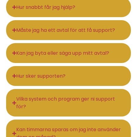
Hur snabbt får jag hjälp?
Måste jag ha ett avtal för att få support?
Kan jag byta eller säga upp mitt avtal?
Hur sker supporten?
Vilka system och program ger ni support
för?
Kan timmarna sparas om jag inte använder