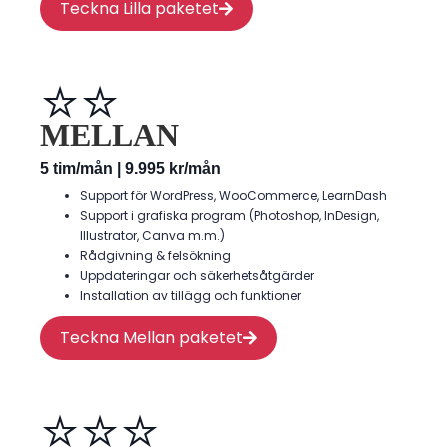
Teckna Lilla paketet
⭐⭐
MELLAN
5 tim/mån | 9.995 kr/mån
Support för WordPress, WooCommerce, LearnDash
Support i grafiska program (Photoshop, InDesign,
Illustrator, Canva m.m.)
Rådgivning & felsökning
Uppdateringar och säkerhetsåtgärder
Installation av tillägg och funktioner
Teckna Mellan paketet
⭐⭐⭐