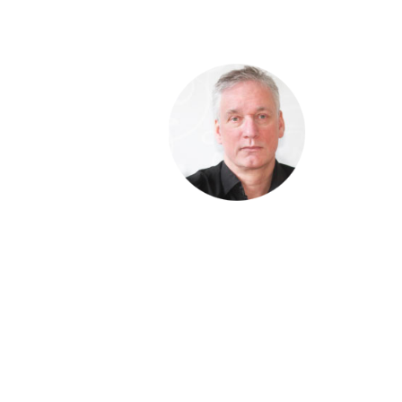
Hej !
Kursen
följer en
röd tråd
så det
är bra
att du
klickar
uppifrån och ner men du kan
hoppa fram och tillbaka om
du vill. Du har tillträde till
kursen i 12 månader.
Har du frågor kan du alltid
maila till mig: Richard
Stenlund,
richard@mediakurser.se