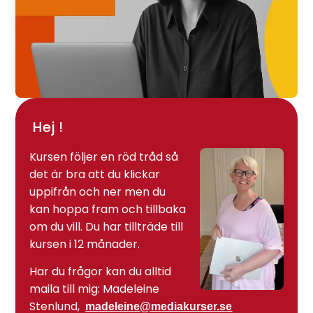
Hej !
Kursen följer en röd tråd så
det är bra att du klickar
uppifrån och ner men du
kan hoppa fram och tillbaka
om du vill. Du har tillträde till
kursen i 12 månader.
Har du frågor kan du alltid
maila till mig: Madeleine
Stenlund,
madeleine@mediakurser.se